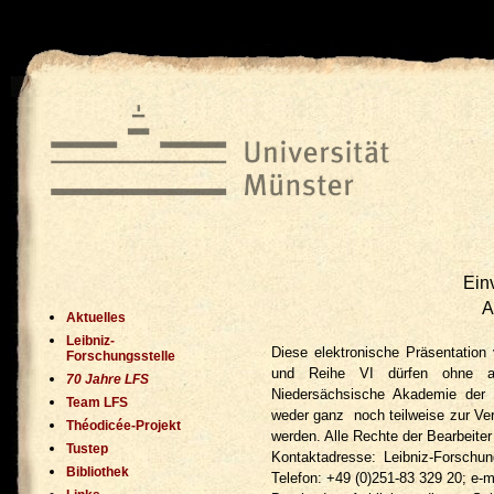
ï»¿
Ein
A
Aktuelles
Leibniz-
Diese elektronische Präsentation 
Forschungsstelle
und Reihe VI dürfen ohne aus
70 Jahre LFS
Niedersächsische Akademie der W
Team LFS
weder ganz noch teilweise zur Ver
Théodicée-Projekt
werden. Alle Rechte der Bearbeite
Tustep
Kontaktadresse: Leibniz-Forschu
Bibliothek
Telefon: +49 (0)251-83 329 20; e-ma