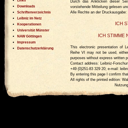
Links
Durch das Anklicken dieser Se
Downloads
vorstehende Mitteilung gelesen un
Alle Rechte an der Druckausgabe:
Schriftenverzeichnis
Leibniz im Netz
ICH S
Kooperationen
Universität Münster
ICH STIMME 
NAW Göttingen
Impressum
This electronic presentation of L
Datenschutzerklärung
Reihe VI may not be used, either 
purposes without express written pe
Contact address: Leibniz-Forschu
+49 (0)251-83 329 20; e-mail: leibn
By entering this page I confirm tha
All rights of the printed edition:
Nutzung