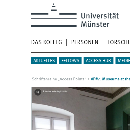
DAS KOLLEG
PERSONEN
FORSCH
AKTUELLES
FELLOWS
ACCESS HUB
MEDI
Schriftenreihe „Access Points“
AP#7: Museums at the 