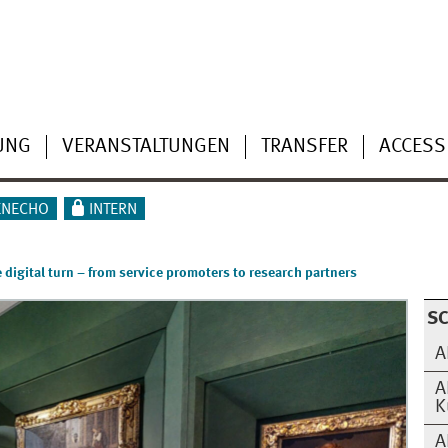
UNG
VERANSTALTUNGEN
TRANSFER
ACCESS
ENECHO
INTERN
digital turn – from service promoters to research partners
SC
A
A
K
A