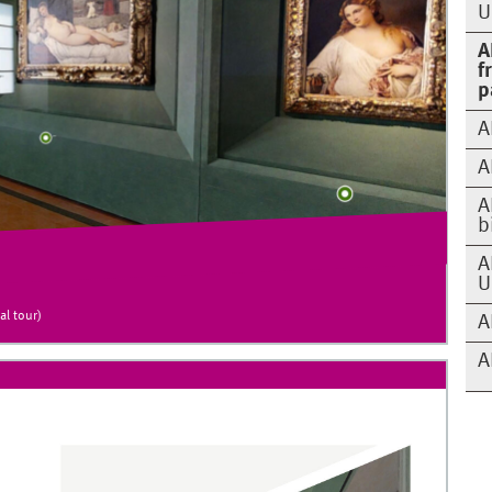
U
A
f
p
A
A
A
b
A
U
al tour)
A
A