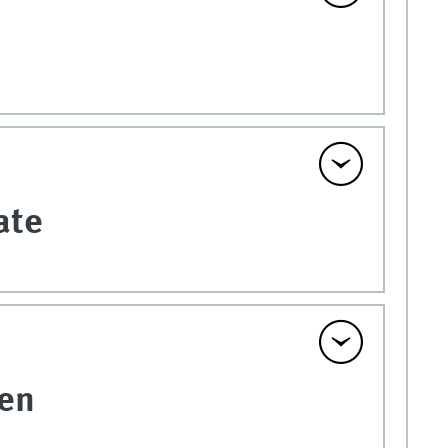
ate
gen