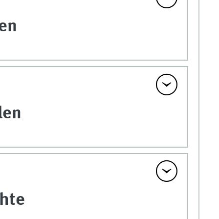
gen
len
hte