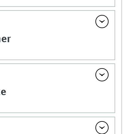
ner
te