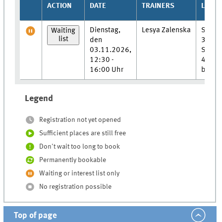
ACTION
DATE
TRAINERS
LOCAT
Dienstag,
Lesya Zalenska
Semin
Waiting
list
den
3040,
03.11.2026,
Schar
12:30 -
44-48,
16:00 Uhr
barrie
Legend
Registration not yet opened
Sufficient places are still free
Don't wait too long to book
Permanently bookable
Waiting or interest list only
No registration possible
Top of page