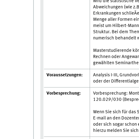
wird die statistische 
Abweichungen (wie z.B
Erkrankungen schlieÃ
Menge aller Formen ein
meist um Hilbert-Manni
Struktur. Bei dem Them
numerisch behandelt 
Masterstudierende kön
Rechnen oder Angewan
gewählten Seminarth
Voraussetzungen:
Analysis I-III, Grundv
oder der Differentialg
Vorbesprechung:
Vorbesprechung: Monta
120.029/030 (Bespre
Wenn Sie sich für das 
E-mail an den Dozente
oder sich sogar schon 
hierzu melden Sie sich 