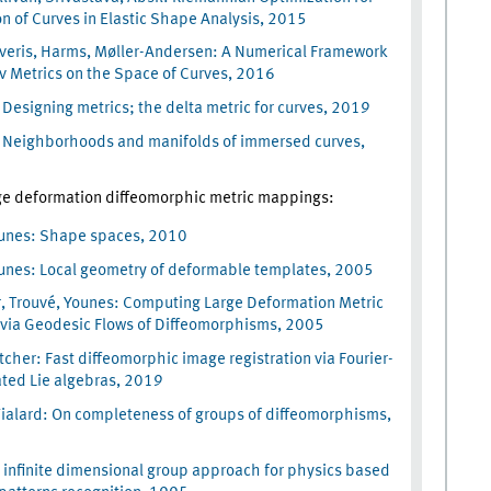
on of Curves in Elastic Shape Analysis, 2015
veris, Harms, Møller-Andersen: A Numerical Framework
v Metrics on the Space of Curves, 2016
Designing metrics; the delta metric for curves, 2019
 Neighborhoods and manifolds of immersed curves,
rge deformation diffeomorphic metric mappings:
ounes: Shape spaces, 2010
unes: Local geometry of deformable templates, 2005
r, Trouvé, Younes: Computing Large Deformation Metric
via Geodesic Flows of Diffeomorphisms, 2005
tcher: Fast diffeomorphic image registration via Fourier-
ted Lie algebras, 2019
Vialard: On completeness of groups of diffeomorphisms,
 infinite dimensional group approach for physics based