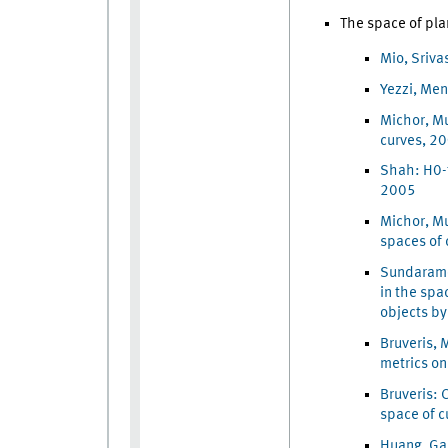
The space of pla
Mio, Sriva
Yezzi, Men
Michor, M
curves, 2
Shah: H0-t
2005
Michor, Mu
spaces of 
Sundaramoo
in the spa
objects by
Bruveris,
metrics on
Bruveris: 
space of c
Huang, Gal