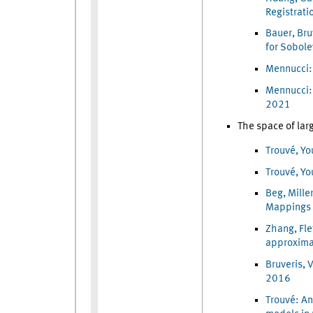
Registrati
Bauer, Bru
for Sobole
Mennucci: 
Mennucci:
2021
The space of la
Trouvé, Y
Trouvé, Yo
Beg, Mille
Mappings 
Zhang, Fle
approxima
Bruveris, 
2016
Trouvé: An