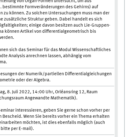
Verteilung von Organ-Formen untersucht, um aus
. bestimmte Formveränderungen des Gehirns) auf
en zu können. Zu solchen Untersuchungen muss man der
e zusätzliche Struktur geben. Dabei handelt es sich
gfaltigkeiten; einige davon besitzen auch Lie-Gruppen-
a können Artikel von differentialgeometrisch bis
werden.
nen sich das Seminar für das Modul Wissenschaftliches
dte Analysis anrechnen lassen, abhängig vom
ema.
orlesungen der Numerik/partiellen Differentialgleichungen
eometrie oder der Algebra.
g, 8. Juli 2022, 14:00 Uhr, Orléansring 12, Raum
chungsraum Angewandte Mathematik).
Seminar interessieren, geben Sie gerne schon vorher per
n Bescheid. Wenn Sie bereits vorher ein Thema erhalten
einarbeiten möchten, ist dies ebenfalls möglich (auch
bitte per E-mail).