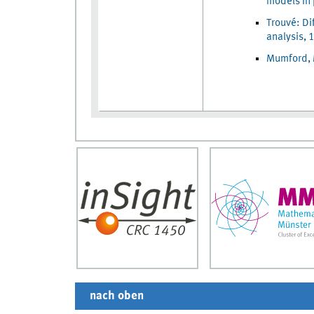
models in 
Trouvé: D
analysis,
Mumford, M
nach oben