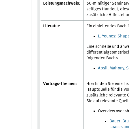
Leistungsnachweis:
60-minütiger Seminarvo
seitiges Handout, dies
zusätzliche Hilfestell
Literatur:
Ein einleitendes Buch 
L. Younes: Shap
Eine schnelle und anw
differentialgeometrisc
folgenden Buchs.
Absil, Mahony, S
Vortrags-Themen:
Hier finden Sie eine L
Hauptquelle für die Vo
zusätzliche relevante Q
Sie auf relevante Quel
Overview over s
Bauer, Bru
spaces an