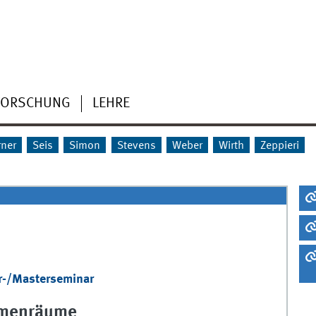
FORSCHUNG
LEHRE
rner
Seis
Simon
Stevens
Weber
Wirth
Zeppieri
r-/Masterseminar
menräume