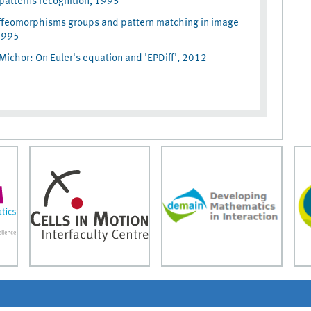
patterns recognition, 1995
iffeomorphisms groups and pattern matching in image
 1995
ichor: On Euler's equation and 'EPDiff', 2012