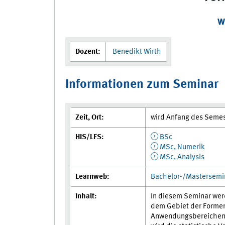
W
Dozent:
Benedikt Wirth
Informationen zum Seminar
Zeit, Ort:
wird Anfang des Semes
HIS/LFS:
BSc
MSc, Numerik
MSc, Analysis
Learnweb:
Bachelor-/Mastersemin
Inhalt:
In diesem Seminar wer
dem Gebiet der Formen
Anwendungsbereichen e