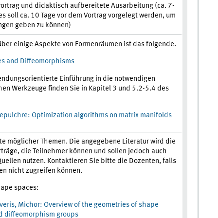
rtrag und didaktisch aufbereitete Ausarbeitung (ca. 7-
es soll ca. 10 Tage vor dem Vortrag vorgelegt werden, um
ungen geben zu können)
über einige Aspekte von Formenräumen ist das folgende.
es and Diffeomorphisms
endungsorientierte Einführung in die notwendigen
hen Werkzeuge finden Sie in Kapitel 3 und 5.2-5.4 des
epulchre: Optimization algorithms on matrix manifolds
iste möglicher Themen. Die angegebene Literatur wird die
rträge, die Teilnehmer können und sollen jedoch auch
uellen nutzen. Kontaktieren Sie bitte die Dozenten, falls
len nicht zugreifen können.
hape spaces:
veris, Michor: Overview of the geometries of shape
d diffeomorphism groups