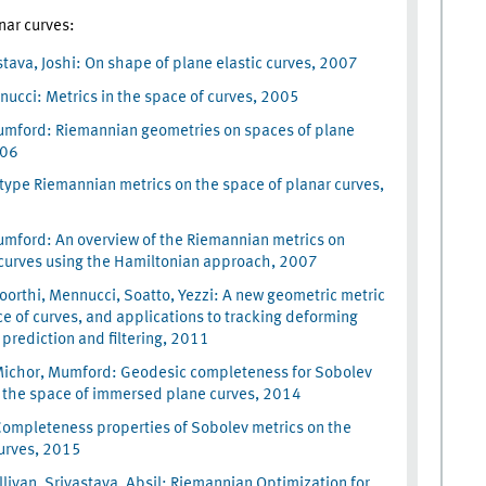
nar curves:
stava, Joshi: On shape of plane elastic curves, 2007
nucci: Metrics in the space of curves, 2005
umford: Riemannian geometries on spaces of plane
006
ype Riemannian metrics on the space of planar curves,
mford: An overview of the Riemannian metrics on
curves using the Hamiltonian approach, 2007
rthi, Mennucci, Soatto, Yezzi: A new geometric metric
ce of curves, and applications to tracking deforming
 prediction and filtering, 2011
 Michor, Mumford: Geodesic completeness for Sobolev
 the space of immersed plane curves, 2014
Completeness properties of Sobolev metrics on the
urves, 2015
livan, Srivastava, Absil: Riemannian Optimization for