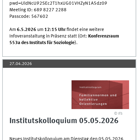
pwd=UldNcU92SEc2T1hxUG01VHZyN1A5dz09
Meeting ID: 689 8227 2288
Passcode: 567602
Am
6.5.2026
um
12:15 Uhr
findet eine weitere
Infoveranstaltung in Präsenz statt (Ort:
Konferenzraum
553a des Instituts für Soziologie
).
27.04.2026
© IfS
Institutskolloquium 05.05.2026
Neues Institutskolloquium am Dienstag den 05.05.2026