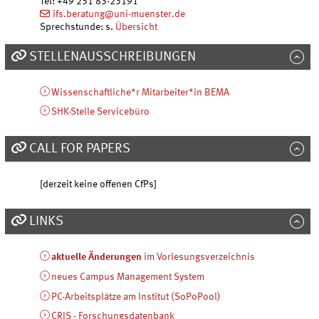
Tel
:
+49 251 83-23191
ifs.beratung@uni-muenster.de
Sprechstunde: s.
Übersicht
STELLENAUSSCHREIBUNGEN
Wissenschaftliche*r Mitarbeiter*in BEMA
SHK-Stelle Servicebüro
CALL FOR PAPERS
[derzeit keine offenen CfPs]
LINKS
aktuelle Änderungen
im Vorlesungsverzeichnis
neues Campus Management System
PC-Arbeitsplätze am Institut (SoPoPool)
CRIS - Forschungsdatenbank