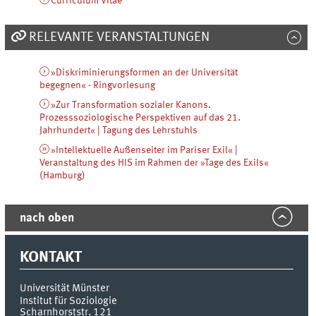
Curriculum Vitae
RELEVANTE VERANSTALTUNGEN
»Diskriminierungsformen an der Universität
begegnen« - Ringvorlesung
»Zur Transformation sozialer Kanons.
Prozesssoziologische Perspektiven auf das 21.
Jahrhundert« | Tagung des Lehrstuhls
»Intellektuelle Außenseiter im Pariser Exil« |
Veranstaltung des HIS im Rahmen der »Tage des Exils«
(Hamburg)
nach oben
KONTAKT
Universität Münster
Institut für Soziologie
Scharnhorststr. 121