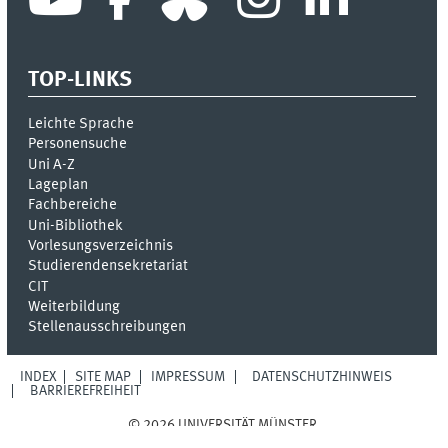
TOP-LINKS
Leichte Sprache
Personensuche
Uni A-Z
Lageplan
Fachbereiche
Uni-Bi­bli­o­thek
Vor­le­sungs­ver­zeich­nis
Stu­die­ren­den­se­kre­ta­ri­at
CIT
Weiterbildung
Stellenausschreibungen
INDEX
SITE MAP
IMPRESSUM
DATENSCHUTZHINWEIS
BARRIEREFREIHEIT
© 2026 UNIVERSITÄT MÜNSTER