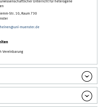
urwissenschaftlicher Unterricht für heterogene
en
lemm-Str. 10
,
Raum
730
nster
e.heinen@uni-muenster.de
iten
ch Vereinbarung