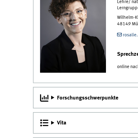
Lehre/ nat
Lerngrupp
Wilhelm-K
48149
Mü
rosali
Sprechze
online na
Forschungsschwerpunkte
Vita