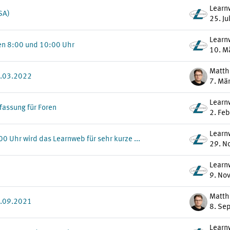
Learn
SA)
25. Ju
Learn
en 8:00 und 10:00 Uhr
10. M
4.03.2022
7. Mä
Learn
assung für Foren
2. Fe
Learn
 Uhr wird das Learnweb für sehr kurze ...
29. N
Learn
9. No
1.09.2021
8. Se
Learn