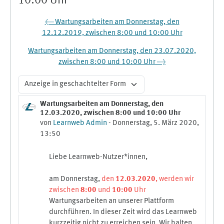
10:00 Uhr
← Wartungsarbeiten am Donnerstag, den
12.12.2019, zwischen 8:00 und 10:00 Uhr
Wartungsarbeiten am Donnerstag, den 23.07.2020,
zwischen 8:00 und 10:00 Uhr →
Anzeigemodus
Wartungsarbeiten am Donnerstag, den
Anzahl Antworten: 0
12.03.2020, zwischen 8:00 und 10:00 Uhr
von
Learnweb Admin
-
Donnerstag, 5. März 2020,
13:50
Liebe Learnweb-Nutzer*innen,
am Donnerstag,
den
12.03.2020
, werden wir
zwischen
8:00
und
10:00
Uhr
Wartungsarbeiten an unserer Plattform
durchführen. In dieser Zeit wird das Learnweb
kurzzeitig nicht zu erreichen sein. Wir halten