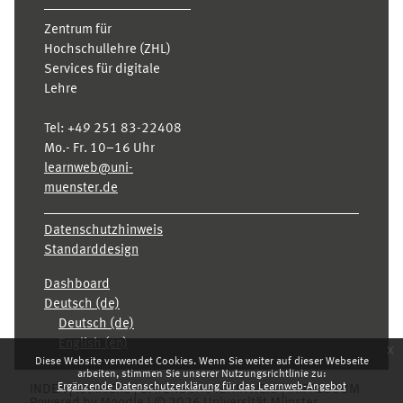
Zentrum für
Hochschullehre (ZHL)
Services für digitale
Lehre
Tel:
+49 251 83-22408
Mo.- Fr. 10–16 Uhr
learnweb@uni-
muenster.de
Datenschutzhinweis
Standarddesign
Dashboard
Deutsch ‎(de)‎
Deutsch ‎(de)‎
English ‎(en)‎
x
Diese Website verwendet Cookies. Wenn Sie weiter auf dieser Webseite
arbeiten, stimmen Sie unserer Nutzungsrichtlinie zu:
Ergänzende Datenschutzerklärung für das Learnweb-Angebot
INDEX
KARRIERE
DATENSCHUTZHINWEIS
IMPRESSUM