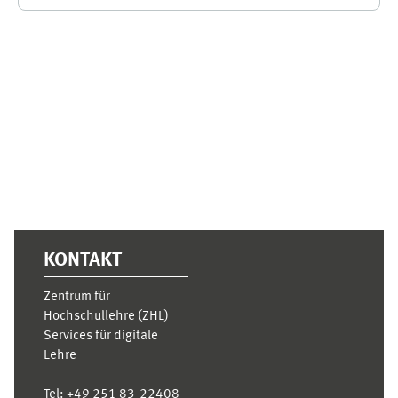
Ergänzungsblöcke
KONTAKT
Zentrum für
Hochschullehre (ZHL)
Services für digitale
Lehre
Tel:
+49 251 83-22408