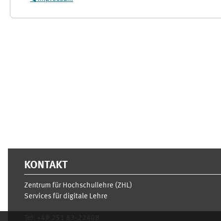
Ergänzungsblöcke
KONTAKT
Zentrum für Hochschullehre (ZHL)
Services für digitale Lehre
Tel:
+49 251 83-22408