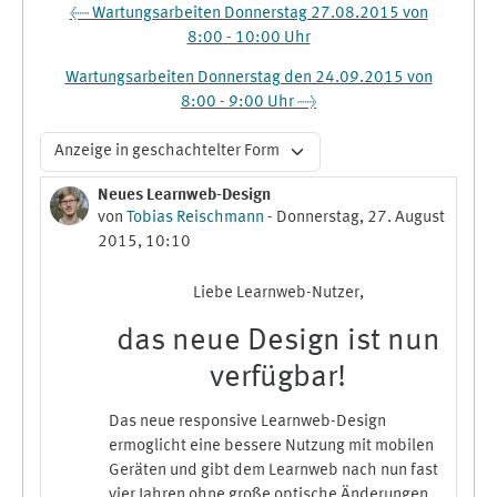
← Wartungsarbeiten Donnerstag 27.08.2015 von
8:00 - 10:00 Uhr
Wartungsarbeiten Donnerstag den 24.09.2015 von
8:00 - 9:00 Uhr →
Anzeigemodus
Neues Learnweb-Design
Anzahl Antworten: 0
von
Tobias Reischmann
-
Donnerstag, 27. August
2015, 10:10
Liebe Learnweb-Nutzer,
das neue Design ist nun
verfügbar!
Das neue responsive Learnweb-Design
ermoglicht eine bessere Nutzung mit mobilen
Geräten und gibt dem Learnweb nach nun fast
vier Jahren ohne große optische Änderungen