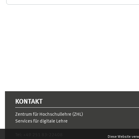
Ergänzungsblöcke
KONTAKT
Zentrum für Hochschullehre (ZHL)
Services für digitale Lehre
Tel:
+49 251 83-22408
Diese Website verw