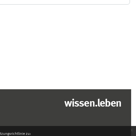
wissen.leben
x
zungsrichtlinie zu: