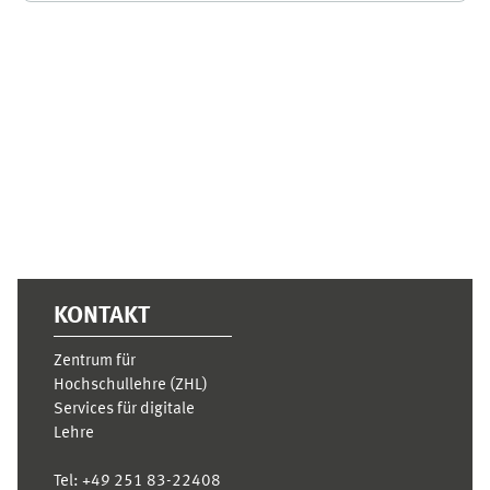
Ergänzungsblöcke
KONTAKT
Zentrum für
Hochschullehre (ZHL)
Services für digitale
Lehre
Tel:
+49 251 83-22408