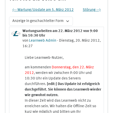
← Wartung/Update am 5. März 2012
Störung →
Anzeigemodus
Wartungsarbeiten am 22. März 2012 von 9:00
Anzahl Antworten: 0
bis 10:30 Uhr
von
Learnweb Admin
-
Dienstag, 20. März 2012,
16:27
Liebe Learnweb-Nutzer,
am kommenden
Donnerstag, den 22. März
2012
, werden wir zwischen 9:00 Uhr und
10:30 Uhr ein Update des Servers
durchführen.
[edit:] Das Update ist erfolgreich
durchgeführt. Sie können das Learnweb wieder
wie gewohnt nutzen.
In dieser Zeit wird das Learnweb nicht zu
erreichen sein. Wir halten die Offline-Zeit so
kurz wie möglich und bitten um Ihr