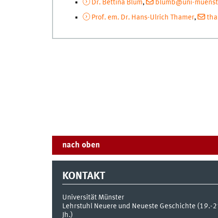
Dr. Bettina Blum
,
blumb@uni-muenst
Prof. em. Dr. Hans-Ulrich Thamer
,
tha
nach oben
KONTAKT
Universität Münster
Lehrstuhl Neuere und Neueste Geschichte (19.-2
Jh.)