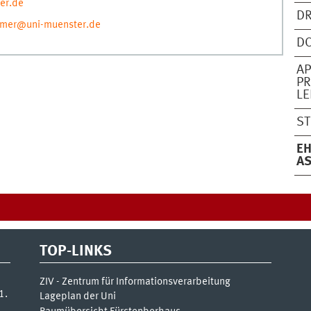
er.de
DR
mer@uni-muenster.de
D
AP
PR
L
ST
EH
AS
TOP-LINKS
ZIV - Zentrum für Informationsverarbeitung
1.
Lageplan der Uni