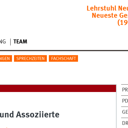
Lehrstuhl Ne
Neueste Ge
(19
NG
TEAM
NGEN
SPRECHZEITEN
FACHSCHAFT
PR
PD
G
 und Assoziierte
DR