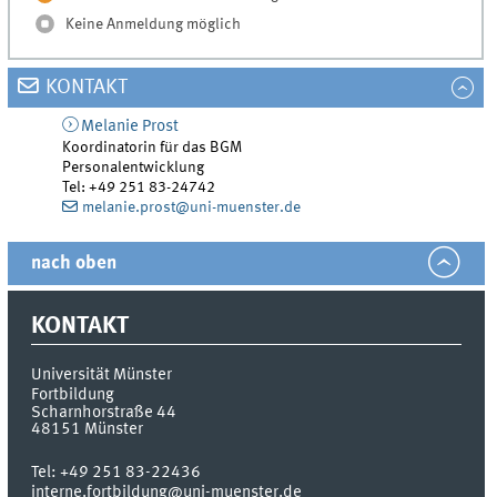
Keine Anmeldung möglich
KONTAKT
Melanie
Prost
Koordinatorin für das BGM
Personalentwicklung
Tel
:
+49 251 83-24742
melanie.prost@uni-muenster.de
nach oben
KONTAKT
Universität Münster
Fortbildung
Scharnhorstraße 44
48151
Münster
Tel:
+49 251 83-22436
interne.fortbildung@uni-muenster.de