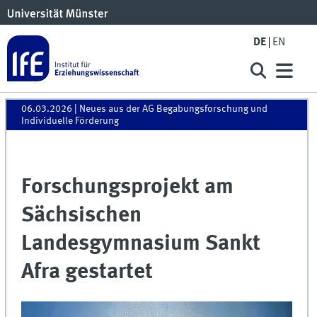
DE
EN
06.03.2026
| Neues aus der AG Begabungsforschung und
Individuelle Förderung
Forschungsprojekt am
Sächsischen
Landesgymnasium Sankt
Afra gestartet