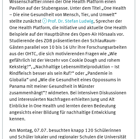
Wissenschaftler:innen der One Health Platform einen
Pavillon auf der Stubengasse. Unter dem Titel „One Health
– Die eine Gesundheit von Mensch, Tier, und Umwelt“
stellte zunächst
Prof. Dr. Stefan Ludwig
, Sprecher der
One Health Platform, die Initiative und aktuelle One Health
Beispiele auf der Hauptbühne des Open-Air Hörsaals vor.
Studierende des ZDB präsentierten den SchlauRaum-
Gästen parallel von 10 bis 16 Uhr ihre Forschungsarbeiten
aus der OHTC, die sich motivierenden Fragen wie „Wie
gefährlich ist der Verzehr von Cookie Dough und rohem
Keksteig?“, „Nachhaltige Lebensmittelproduktion – Ist
Rindfleisch besser als sein Ruf?“ oder „Pandemie in
Globalia“ und „Wie die Gesundheit eines Oppossums in
Panama mit meiner Gesundheit in Münster
zusammenhängt“? widmeten. Bei intensiven Diskussionen
und interessierten Nachfragen erhielten Jung und Alt
Einblicke in One Health und lernten deren Bedeutung
angesichts einer Bildung für nachhaltige Entwicklung
kennen.
Am Montag, 07.07. besuchten knapp 120 Schülerinnen
und Schüler lokaler und regionaler Schulen die Universität