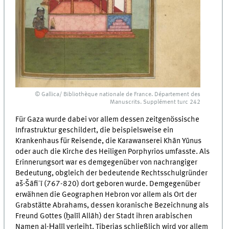
© Gallica/ Bibliothèque nationale de France. Département des
Manuscrits. Supplément turc 242
Für Gaza wurde dabei vor allem dessen zeitgenössische
Infrastruktur geschildert, die beispielsweise ein
Krankenhaus für Reisende, die Karawanserei Khān Yūnus
oder auch die Kirche des Heiligen Porphyrios umfasste. Als
Erinnerungsort war es demgegenüber von nachrangiger
Bedeutung, obgleich der bedeutende Rechtsschulgründer
aš-Šāfiʿī (767-820) dort geboren wurde. Demgegenüber
erwähnen die Geographen Hebron vor allem als Ort der
Grabstätte Abrahams, dessen koranische Bezeichnung als
Freund Gottes (ḫalīl Allāh) der Stadt ihren arabischen
Namen al-Ḫalīl verleiht. Tiberias schließlich wird vor allem