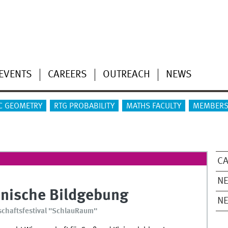
EVENTS
CAREERS
OUTREACH
NEWS
C GEOMETRY
RTG PROBABILITY
MATHS FACULTY
MEMBERS
CA
NE
nische Bildgebung
N
nschaftsfestival "SchlauRaum"