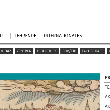
TUT
LEHRENDE
INTERNATIONALES
 & DAZ
ZENTREN
BIBLIOTHEK
EDV/CIP
FACHSCHAFT
PR
T
AK
AK