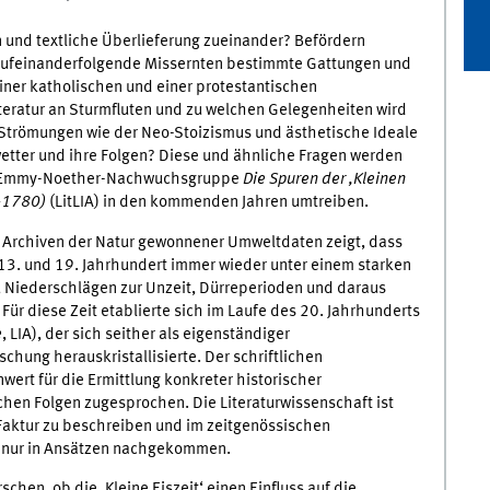
 und textliche Überlieferung zueinander? Befördern
 aufeinanderfolgende Missernten bestimmte Gattungen und
ner katholischen und einer protestantischen
iteratur an Sturmfluten und zu welchen Gelegenheiten wird
n Strömungen wie der Neo-Stoizismus und ästhetische Ideale
etter und ihre Folgen? Diese und ähnliche Fragen werden
te Emmy-Noether-Nachwuchsgruppe
Die Spuren der ‚Kleinen
0–1780)
(LitLIA) in den kommenden Jahren umtreiben.
n Archiven der Natur gewonnener Umweltdaten zeigt, dass
3. und 19. Jahrhundert immer wieder unter einem starken
 Niederschlägen zur Unzeit, Dürreperioden und daraus
Für diese Zeit etablierte sich im Laufe des 20. Jahrhunderts
e
, LIA), der sich seither als eigenständiger
hung herauskristallisierte. Der schriftlichen
wert für die Ermittlung konkreter historischer
hen Folgen zugesprochen. Die Literaturwissenschaft ist
 Faktur zu beschreiben und im zeitgenössischen
och nur in Ansätzen nachgekommen.
rschen, ob die ‚Kleine Eiszeit‘ einen Einfluss auf die