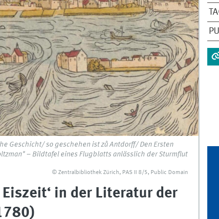
T
PU
he Geschicht/ so geschehen ist zů Antdorff/ Den Ersten
tzman" – Bildtafel eines Flugblatts anlässlich der Sturmflut
© Zentralbibliothek Zürich, PAS II 8/5, Public Domain
Eiszeit‘ in der Literatur der
1780)