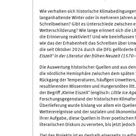
Wie verhalten sich historische Klimabedingungen
langanhaltende Winter oder in mehreren Jahren
Schreibweisen? Gibt es Unterschiede zwischen ei
Wetterschilderung? Wie lange erinnert sich die L
die Erinnerung reaktiviert? Und wie beeinflusse
wie das der Erhabenheit das Schreiben über Unw
die seit Oktober 2024 durch die DFG geförder
Eiszeit‘ in der Literatur der frühen Neuzeit (157
Die Auswertung historischer Quellen und aus de
die nördliche Hemisphäre zwischen dem späten 1
Rückgang der Temperaturen, häufigen Unwettern,
resultierenden Missernten und Hungersnöten litt. 
der Begriff ‚Kleine Eiszeit‘ (englisch:
Little Ice Ag
Forschungsgegenstand der historischen Klimaforsc
Überlieferung wurde bislang vor allem ein Quellen
Wetterereignisse und der sozialen und ökonomisc
ihrer Aufgabe, diese Quellen in ihrer poetischen
literarischen Diskurs zu verorten, bis jetzt jed
Ziel des Projekts ist es deshalb einerseits zu erfo