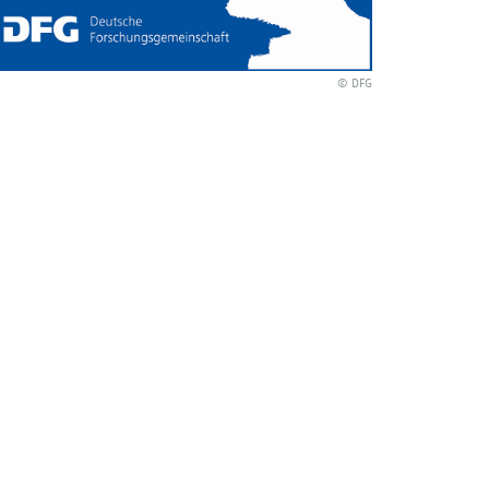
© DFG