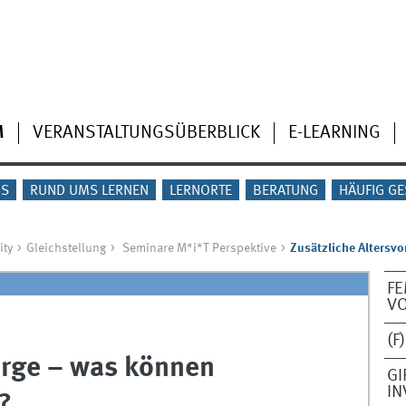
M
VERANSTALTUNGSÜBERBLICK
E-LEARNING
IS
RUND UMS LERNEN
LERNORTE
BERATUNG
HÄUFIG GE
ity
Gleichstellung
Seminare M*i*T Perspektive
Zusätzliche Altersvo
FE
V
(
orge – was können
GI
IN
?