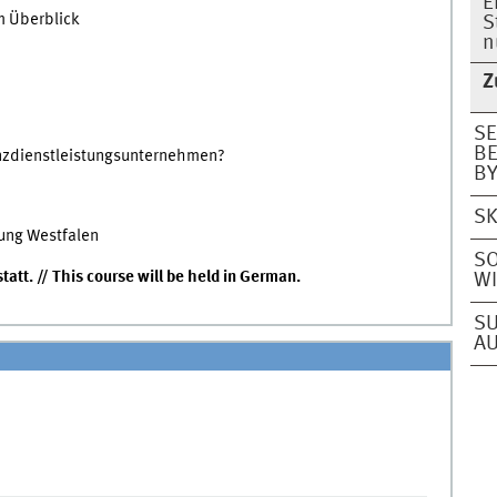
E
m Überblick
S
n
Z
SE
BE
anzdienstleistungsunternehmen?
BY
SK
ung Westfalen
SO
att. // This course will be held in German.
WI
SU
A