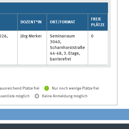
FREIE
DOZENT*IN
ORT/FORMAT
PLÄTZE
026,
Jörg Merker
Seminarraum
0
3040,
Scharnhorststraße
44-48, 3. Etage,
barrierefrei
ausreichend Plätze frei
Nur noch wenige Plätze frei
ssenliste möglich
Keine Anmeldung möglich