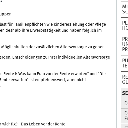
MI
S
ruppen
PL
st für Familienpflichten wie Kindererziehung oder Pflege
H
n deshalb ihre Erwerbstätigkeit und haben folglich im
PR
UN
e Möglichkeiten der zusätzlichen Altersvorsorge zu geben.
PR
werden, Entscheidungen zu Ihrer individuellen Altersvorsorge
PU
TE
 Rente I: Was kann Frau vor der Rente erwarten" und "Die
RE
Rente erwarten" ist empfehlenswert, aber nicht
GL
.
SE
D
?
D
F
h wichtig? - Das Leben vor der Rente