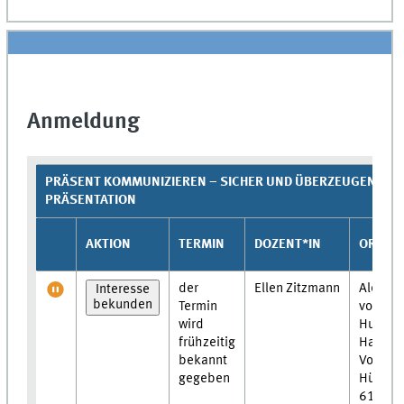
Anmeldung
PRÄSENT KOMMUNIZIEREN – SICHER UND ÜBERZEUGEND WI
PRÄSENTATION
AKTION
TERMIN
DOZENT*IN
ORT/F
der
Ellen Zitzmann
Alexand
Interesse
bekunden
Termin
von-
wird
Humbol
frühzeitig
Haus,
bekannt
Vortrag
gegeben
Hüffers
61