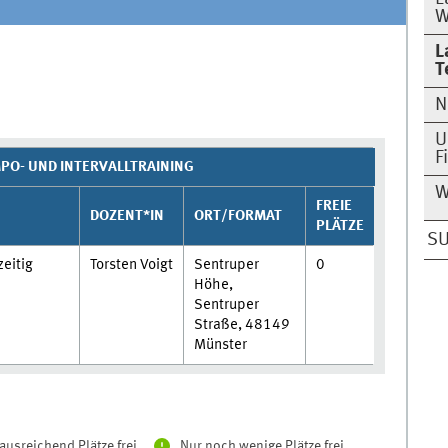
W
L
T
N
U
F
PO- UND INTERVALLTRAINING
W
FREIE
DOZENT*IN
ORT/FORMAT
PLÄTZE
SU
zeitig
Torsten Voigt
Sentruper
0
Höhe,
Sentruper
Straße, 48149
Münster
ausreichend Plätze frei
Nur noch wenige Plätze frei