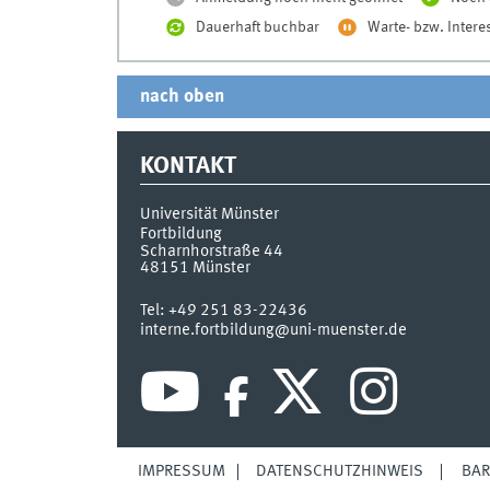
Dauerhaft buchbar
Warte- bzw. Intere
nach oben
KONTAKT
Universität Münster
Fortbildung
Scharnhorstraße 44
48151
Münster
Tel:
+49 251 83-22436
interne.fortbildung@uni-muenster.de
IMPRESSUM
DATENSCHUTZHINWEIS
BAR