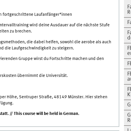
F
R
ch fortgeschrittene Laufanfänger*innen
F
ntervalltraining wird deine Ausdauer auf die nächste Stufe
eiten zu brechen.
F
d
ningsmethoden, die dabei helfen, sowohl die aerobe als auch
F
nd die Laufgeschwindigkeit zu steigern.
e
ivierenden Gruppe wirst du Fortschritte machen und den
F
F
 Kurskosten übernimmt die Universität.
a
F
K
er Höhe, Sentruper Straße, 48149 Münster. Hier stehen
fügung.
G
att. // This course will be held in German.
G
R
L