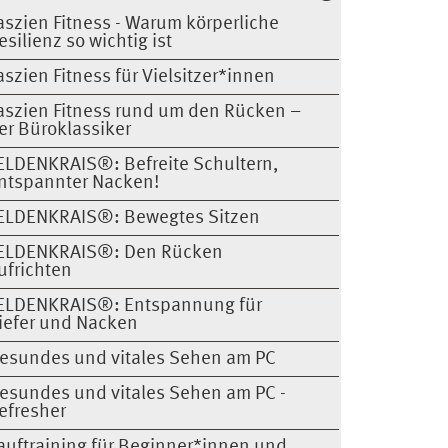
aszien Fitness - Warum körperliche
esilienz so wichtig ist
aszien Fitness für Vielsitzer*innen
aszien Fitness rund um den Rücken –
er Büroklassiker
ELDENKRAIS®: Befreite Schultern,
ntspannter Nacken!
ELDENKRAIS®: Bewegtes Sitzen
ELDENKRAIS®: Den Rücken
ufrichten
ELDENKRAIS®: Entspannung für
iefer und Nacken
esundes und vitales Sehen am PC
esundes und vitales Sehen am PC -
efresher
auftraining für Beginner*innen und