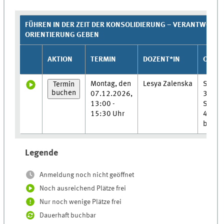
FÜHREN IN DER ZEIT DER KONSOLIDIERUNG – VERANTWOR
ORIENTIERUNG GEBEN
AKTION
TERMIN
DOZENT*IN
ORT/
Montag, den
Lesya Zalenska
Semin
Termin
buchen
07.12.2026,
3040,
13:00 -
Schar
15:30 Uhr
44-48,
barrie
Legende
Anmeldung noch nicht geöffnet
Noch ausreichend Plätze frei
Nur noch wenige Plätze frei
Dauerhaft buchbar