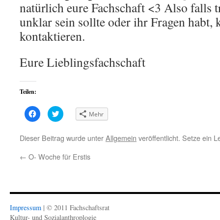
natürlich eure Fachschaft <3 Also falls
unklar sein sollte oder ihr Fragen habt, 
kontaktieren.
Eure Lieblingsfachschaft
Teilen:
Klick,
Klick,
Mehr
um
um
auf
über
Facebook
Twitter
zu
zu
Dieser Beitrag wurde unter
Allgemein
veröffentlicht. Setze ein 
teilen
teilen
(Wird
(Wird
in
in
←
O- Woche für Erstis
neuem
neuem
Fenster
Fenster
geöffnet)
geöffnet)
Impressum
| © 2011 Fachschaftsrat
Kultur- und Sozialanthroplogie