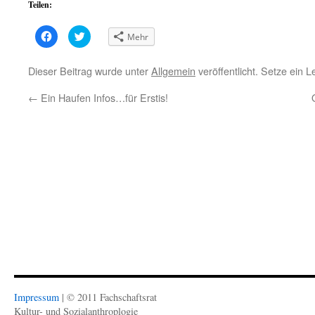
Teilen:
Klick,
Klick,
Mehr
um
um
auf
über
Facebook
Twitter
zu
zu
Dieser Beitrag wurde unter
Allgemein
veröffentlicht. Setze ein 
teilen
teilen
(Wird
(Wird
in
in
←
Ein Haufen Infos…für Erstis!
neuem
neuem
Fenster
Fenster
geöffnet)
geöffnet)
Impressum
| © 2011 Fachschaftsrat
Kultur- und Sozialanthroplogie