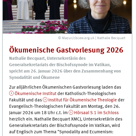
© Mazur/cbcew.org.uk | Nathalie Becquart
Ökumenische Gastvorlesung 2026
Nathalie Becquart, Untersekretärin des
Generalsekretariats der Bischofssynode im Vatikan,
spricht am 26. Januar 2026 über den Zusammenhang von
Synodalität und Ökumene
Zur alljährlichen Ökumenischen Gastvorlesung laden das
Ökumenische Institut
der Katholisch-Theologischen
Fakultät und das
Institut für Ökumenische Theologie
der
Evangelisch-Theologischen Fakultät am Montag, den 26.
Januar 2026 um 18 Uhr c.t. im
Hörsaal S 1 im Schloss
herzlich ein. Nathalie Becquart XMCJ, Untersekretärin des
Generalsekretariats der Bischofssynode im Vatikan, wird
auf Englisch zum Thema "Synodality and Ecumenism: