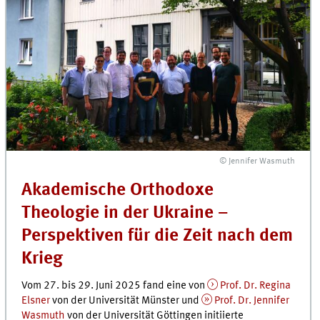
© Jennifer Wasmuth
Akademische Orthodoxe
Theologie in der Ukraine –
Perspektiven für die Zeit nach dem
Krieg
Vom 27. bis 29. Juni 2025 fand eine von
Prof. Dr. Regina
Elsner
von der Universität Münster und
Prof. Dr. Jennifer
Wasmuth
von der Universität Göttingen initiierte