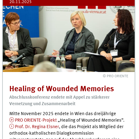
20.11.2025
© PRO ORIENTE
Healing of Wounded Memories
Abschlusskonferenz endete mit Appel zu stärkerer
Vernetzung und Zusammenarbeit
Mitte November 2025 endete in Wien das dreijährige
PRO ORIENTE-Projekt
„Healing of Wounded Memories“.
Prof. Dr. Regina Elsner
, die das Projekt als Mitglied der
orthodox-katholischen Dialogkommission