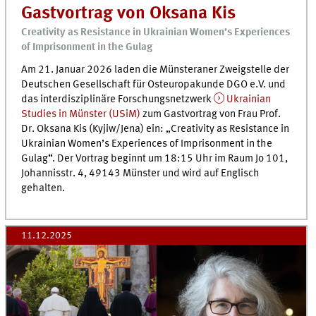
Gastvortrag von Oksana Kis
Creativity as Resistance in Ukrainian Women’s Experiences
of Imprisonment in the Gulag
Am 21. Januar 2026 laden die Münsteraner Zweigstelle der
Deutschen Gesellschaft für Osteuropakunde DGO e.V. und
das interdisziplinäre Forschungsnetzwerk
Ukrainian
Studies in Münster (USiM)
zum Gastvortrag von Frau Prof.
Dr. Oksana Kis (Kyjiw/Jena) ein: „Creativity as Resistance in
Ukrainian Women’s Experiences of Imprisonment in the
Gulag“. Der Vortrag beginnt um 18:15 Uhr im Raum
Jo 101,
Johannisstr. 4, 49143 Münster und wird auf Englisch
gehalten.
11.12.2025