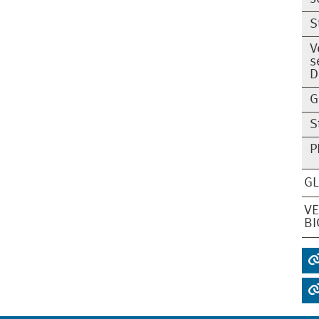
S
V
s
D
G
S
P
GL
VE
BI