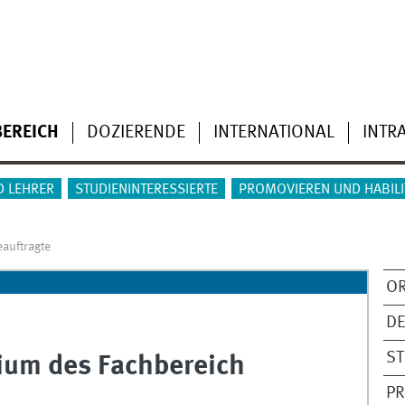
BEREICH
DOZIERENDE
INTERNATIONAL
INTR
D LEHRER
STUDIENINTERESSIERTE
PROMOVIEREN UND HABILI
auftragte
O
D
S
um des Fachbereich
P