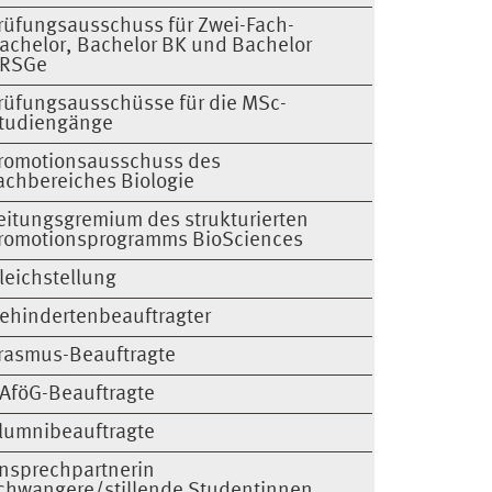
rüfungsausschuss für Zwei-Fach-
achelor, Bachelor BK und Bachelor
RSGe
rüfungsausschüsse für die MSc-
tudiengänge
romotionsausschuss des
achbereiches Biologie
eitungsgremium des strukturierten
romotionsprogramms BioSciences
leichstellung
ehindertenbeauftragter
rasmus-Beauftragte
AföG-Beauftragte
lumnibeauftragte
nsprechpartnerin
chwangere/stillende Studentinnen