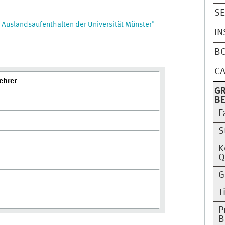
SE
 Auslandsaufenthalten der Universität Münster"
IN
BO
CA
ehrer
GR
B
F
S
K
Q
G
T
P
B