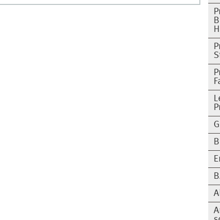
P
B
H
P
S
P
F
L
P
G
B
E
B
A
A
s