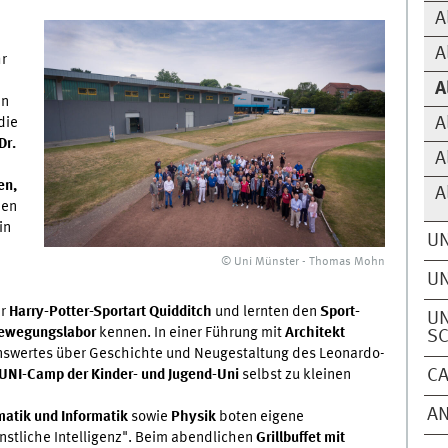
A
A
hr
A
in
A
die
Dr.
A
en,
A
den
in
UN
© Uni Münster - Thomas Mohn
UN
er
Harry-Potter-Sportart Quidditch
und lernten den
Sport-
UN
ewegungslabor
kennen. In einer Führung mit
Architekt
S
nswertes über Geschichte und Neugestaltung des Leonardo-
C
UNI-Camp der Kinder- und Jugend-Uni
selbst zu kleinen
A
atik und Informatik
sowie
Physik
boten eigene
stliche Intelligenz". Beim abendlichen
Grillbuffet mit