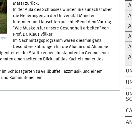
Mater zurück.
A
In der Aula des Schlosses wurden Sie zunächst über
A
die Neuerungen an der Universität Münster
informiert und lauschten anschließend dem Vortrag
A
"Wie Muskeln für unsere Gesundheit arbeiten" von
Prof. Dr. Klaus Völker.
A
Meyer
Im Nachmittagsprogramm waren diesmal ganz
A
besondere Führungen für die Alumni und Alumnae
 Eigenheiten der Stadt kennen, bestaunten im Geomuseum
A
nnten einen seltenen Blick auf das Kachelzimmer des
UN
im Schlossgarten zu Grillbuffet, Jazzmusik und einem
 und Kommilitonen ein.
UN
UN
S
C
A