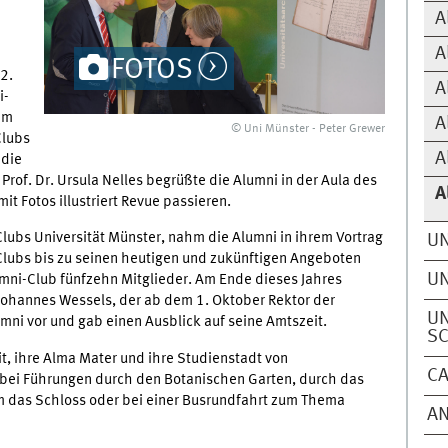
A
A
FOTOS
2.
A
i-
im
A
© Uni Münster - Peter Grewer
Clubs
A
 die
 Prof. Dr. Ursula Nelles begrüßte die Alumni in der Aula des
A
it Fotos illustriert Revue passieren.
Clubs Universität Münster, nahm die Alumni in ihrem Vortrag
UN
Clubs bis zu seinen heutigen und zukünftigen Angeboten
UN
mni-Club fünfzehn Mitglieder. Am Ende dieses Jahres
. Johannes Wessels, der ab dem 1. Oktober Rektor der
UN
lumni vor und gab einen Ausblick auf seine Amtszeit.
S
, ihre Alma Mater und ihre Studienstadt von
C
 bei Führungen durch den Botanischen Garten, durch das
 das Schloss oder bei einer Busrundfahrt zum Thema
A