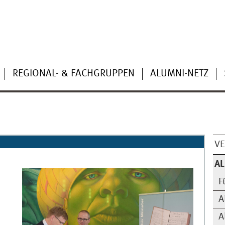
REGIONAL- & FACHGRUPPEN
ALUMNI-NETZ
VE
AL
F
A
A