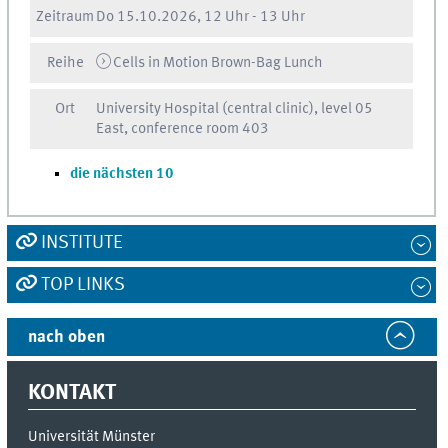
Zeitraum
Do
15.10.2026, 12 Uhr
-
13 Uhr
Reihe
Cells in Motion Brown-Bag Lunch
Ort
University Hospital (central clinic), level 05
East, conference room 403
die nächsten 10
INSTITUTE
TOP LINKS
nach oben
KONTAKT
Universität Münster