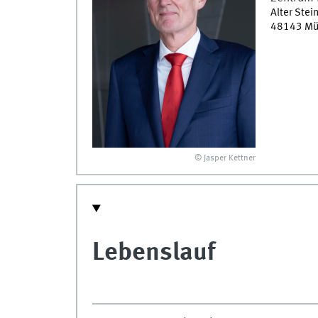
Alter Ste
48143
Mü
© Jasper Kettner
Lebenslauf