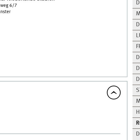
D
inweg 6/7
nster
M
D
L
F
D
D
D
S
M
H
R
D