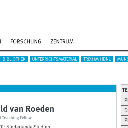
N
FORSCHUNG
ZENTRUM
BIBLIOTHEK
UNTERRICHTSMATERIAL
TRIXI IM HDNL
MÜNS
T
P
ld van Roeden
D
 Teaching Fellow
P
für Niederlande-Studien