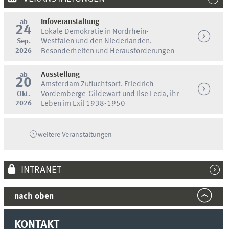
ab
Infoveranstaltung
24
Lokale Demokratie in Nordrhein-
Sep.
Westfalen und den Niederlanden.
2026
Besonderheiten und Herausforderungen
ab
Ausstellung
20
Amsterdam Zufluchtsort. Friedrich
Okt.
Vordemberge-Gildewart und Ilse Leda, ihr
2026
Leben im Exil 1938-1950
weitere Veranstaltungen
INTRANET
nach oben
KONTAKT