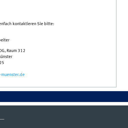
enfach kontaktieren Sie bitte:
eiter
 OG, Raum 312
ünster
125
i-muenster.de