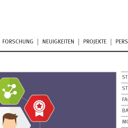
FORSCHUNG
NEUIGKEITEN
PROJEKTE
PER
S
S
FA
B
M