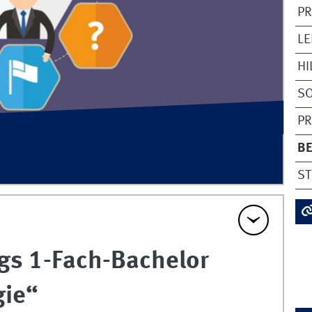
P
L
HI
S
P
B
ST
gs 1-Fach-Bachelor
gie“