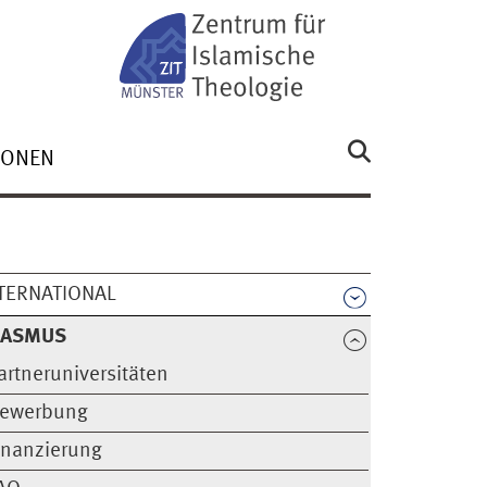
SONEN
TERNATIONAL
RASMUS
artneruniversitäten
ewerbung
inanzierung