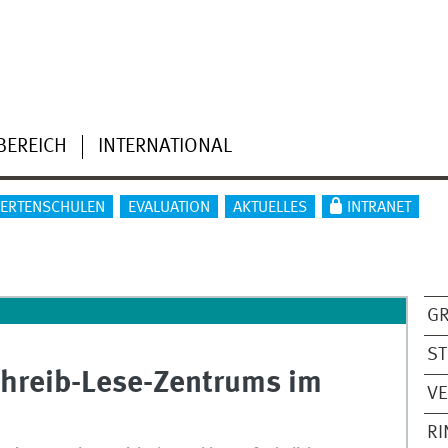
BEREICH
INTERNATIONAL
IERTENSCHULEN
EVALUATION
AKTUELLES
INTRANET
G
S
hreib-Lese-Zentrums im
V
R