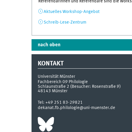
Referendarinnen und Referendare sind die Works
Aktuelles Workshop-Angebot
Schreib-Lese-Zentrum
nach oben
KONTAKT
Universität Münster
Fachbereich 09 Philologie
Schlaunstraße 2 (Besucher: Rosenstraße 9)
48143
Münster
Tel:
+49 251 83-29821
dekanat.fb.philologie@uni-muenster.de