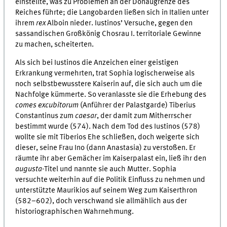
einstellte, was zu Problemen an der Donaugrenze des
Reiches führte; die Langobarden ließen sich in Italien unter
ihrem
rex
Alboin nieder. Iustinos’ Versuche, gegen den
sassandischen Großkönig Chosrau I. territoriale Gewinne
zu machen, scheiterten.
Als sich bei Iustinos die Anzeichen einer geistigen
Erkrankung vermehrten, trat Sophia logischerweise als
noch selbstbewusstere Kaiserin auf, die sich auch um die
Nachfolge kümmerte. So veranlasste sie die Erhebung des
comes excubitorum
(Anführer der Palastgarde) Tiberius
Constantinus zum
caesar
, der damit zum Mitherrscher
bestimmt wurde (574). Nach dem Tod des Iustinos (578)
wollte sie mit Tiberios Ehe schließen, doch weigerte sich
dieser, seine Frau Ino (dann Anastasia) zu verstoßen. Er
räumte ihr aber Gemächer im Kaiserpalast ein, ließ ihr den
augusta
-Titel und nannte sie auch Mutter. Sophia
versuchte weiterhin auf die Politik Einfluss zu nehmen und
unterstützte Maurikios auf seinem Weg zum Kaiserthron
(582–602), doch verschwand sie allmählich aus der
historiographischen Wahrnehmung.