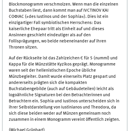
Blockmonogramm verschmolzen. Wenn man die einzelnen
Buchstaben liest, dann kommt man auf IVCTINOV KAI
COΦIAC (»des Iustinos und der Sophia«). Dies ist ein
einzigartiger Fall symbiotischen Herrschens: Das
kaiserliche Ehepaar tritt als Einheit auf und dieses
Ansinnen geschieht eindeutiger als auf den
Follisprägungen, wo beide nebeneinander auf ihren
Thronen sitzen.
Auf der Rückseite ist das Zahlzeichen Є für 5 (
nummi
) und
Kappa für die Münzstätte Kyzikos geprägt. Monogramme
waren seit der hellenistischen Epoche übliche
Münzbegleiter. Damit wurde einerseits Platz gespart und
andererseits prägten sich die kompakten
Buchstabengebilde (auch auf Gebäudeteilen) leicht als
logoähnliche Signaturen bei den Betrachterinnen und
Betrachtern ein. Sophia und Iustinos unterscheiden sich in
ihrer Selbstdarstellung von Iustinianos und Theodora, da
sich diese beiden weder auf Münzen gemeinsam noch
zusammen in einem Monogramm vereint öffentlich zeigten.
(Michael Grünbart)