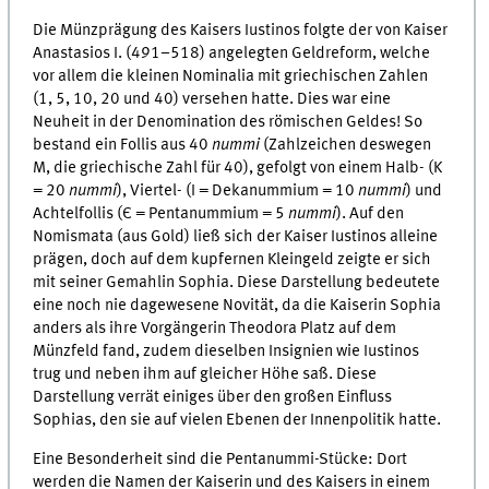
Die Münzprägung des Kaisers Iustinos folgte der von Kaiser
Anastasios I. (491–518) angelegten Geldreform, welche
vor allem die kleinen Nominalia mit griechischen Zahlen
(1, 5, 10, 20 und 40) versehen hatte. Dies war eine
Neuheit in der Denomination des römischen Geldes! So
bestand ein Follis aus 40
nummi
(Zahlzeichen deswegen
M, die griechische Zahl für 40), gefolgt von einem Halb- (K
= 20
nummi
), Viertel- (I = Dekanummium = 10
nummi
) und
Achtelfollis (Є = Pentanummium = 5
nummi
). Auf den
Nomismata (aus Gold) ließ sich der Kaiser Iustinos alleine
prägen, doch auf dem kupfernen Kleingeld zeigte er sich
mit seiner Gemahlin Sophia. Diese Darstellung bedeutete
eine noch nie dagewesene Novität, da die Kaiserin Sophia
anders als ihre Vorgängerin Theodora Platz auf dem
Münzfeld fand, zudem dieselben Insignien wie Iustinos
trug und neben ihm auf gleicher Höhe saß. Diese
Darstellung verrät einiges über den großen Einfluss
Sophias, den sie auf vielen Ebenen der Innenpolitik hatte.
Eine Besonderheit sind die Pentanummi-Stücke: Dort
werden die Namen der Kaiserin und des Κaisers in einem