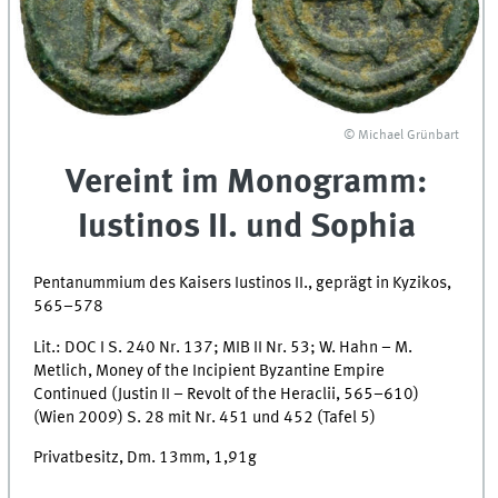
© Michael Grünbart
Vereint im Monogramm:
Iustinos II. und Sophia
Pentanummium des Kaisers Iustinos II., geprägt in Kyzikos,
565–578
Lit.: DOC I S. 240 Nr. 137; MIB II Nr. 53; W. Hahn – M.
Metlich, Money of the Incipient Byzantine Empire
Continued (Justin II – Revolt of the Heraclii, 565–610)
(Wien 2009) S. 28 mit Nr. 451 und 452 (Tafel 5)
Privatbesitz, Dm. 13mm, 1,91g