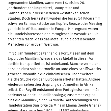
sogenannten Manillen, waren vom 16. bis ins 20.
Jahrhundert Zahlungsmittel, Brautpreise und
Grabbeigaben in verschiedenen westafrikanischen
Staaten. Doch hergestellt wurden die bis zu 14 Kilogramm
schweren Schmuckstücke aus Kupfer, Bronze oder Messing
gar nicht in Afrika, sondern in Europa! Hintergrund waren
die Handelsinteressen der Portugiesen in Westafrika: Sie
erkannten rasch, dass das Metall für die dort lebenden
Menschen von großem Wert war.
Im 16. Jahrhundert begannen die Portugiesen mit dem
Export der Manillen. Wieso sie das Metall in dieser Form
dorthin transportierten, ist unbekannt. Manche vermuten,
es seien einst solche Armreife an Bord eines Schiffswracks
gewesen, woraufhin die einheimischen Finder weitere
gleiche Stücke von den Europäern erbeten hätten. Andere
wiederum sehen den Ursprung der Armreifen in Afrika
selbst. Der Begriff entstammt dem Portugiesischen – mão
bedeutet »Hand« und anilho »Ring«; zusammen ergibt
dies die »Manille«, einen »Armreif«. Aufzeichnungen der
Handelsstation San Jorge da Mina in Elmina (heute Ghana)
zeigen, dass zwischen 1504 und 1507 mindestens