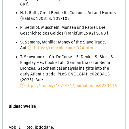
89 f.
H. L. Roth, Great Benin: Its Customs, Art and Horrors
(Halifax 1903) S. 103-105
R. Sedillot, Muscheln, Münzen und Papier. Die
Geschichte des Geldes (Frankfurt 1992) S. 60 f.
S. Semans, Manilla: Money of the Slave Trade.
Auf:
https://coincoin.com/I024.htm
T. Skowronek – Ch. DeCorse – R. Denk – S. Birr – S.
Kingsley – G. Cook et al., German brass for Benin
Bronzes: Geochemical analysis insights into the
early Atlantic trade. PLoS ONE 18(4): e0283415
(2023). Auf:
https://doi.org/10.1371/journal.pone.0283415
Bildnachweise
Abb. 1 Foto: jbdodane.