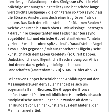
den riesigen Palastkomplex des Königs so: »Es ist in viel
prächtige wohnungen eingeteilet / und hat schöne lange
viereckichte Lustgänge / die ohngefähr so groß seynd / als
die Börse zu Amsterdam: doch einer ist grösser / als der
andere. Das Tach derselben stehet auf hölzernen Seulen /
welche von unten bis nach oben zu mit Missinge überzogen
/ darauf ihre Krieges tahten und Feldschlachten seynd
abgebildet. [...] und ein ieder Gübel ist mit einem Türnlein
gezieret / welches oben spitz zu leuft. Darauf stehen Vogel
/ von Kupfer gegossen / mit ausgebreiteten Flügeln / sehr
künstlich nach dem Leben gebildet« (so Olfert Dapper,
Umbständliche und Eigentliche Beschreibung von Africa,
Und denen darzu gehörigen Königreichen und
Landschaften [Amsterdam 1670] S. 486, s. hier Abb. 2)
Bei den von Dapper beschriebenen Abbildungen auf den
Messingüberzügen der Säulen handelt es sich um
sogenannte Benin-Bronzen. Die Gruppe der Bronzen
umfasst sowohl Platten mit bildlichen Halbreliefs als auch
rundplastische Darstellungen. Sie wurden ab dem 16.
Jahrhundert von Beniner Künstlern aus dem Material der
Manillen angefertigt.