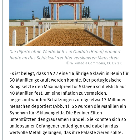
Die ›Pforte ohne Wiederkehr‹ in Ouidah (Benin) erinnert
heute an das Schicksal der hier versklavten Menschen.
© Wikimedia Commons, CC BY 2.0
Es ist belegt, dass 1522 eine 16jährige Sklavin in Benin für
50 Manillen gekauft werden konnte. Der portugiesische
König setzte den Maximalpreis für Sklaven schließlich auf
40 Manillen fest, um eine Inflation zu vermeiden.
Insgesamt wurden Schätzungen zufolge etwa 13 Millionen
Menschen deportiert (Abb. 1). So wurden die Manillen ein
Synonym für ›Sklavengeld‹. Die Beniner Eliten
unterstützten den grausamen Handel: Sie konnten sich so
unliebsamer Gefangener entledigen und dabei an das
wertvolle Metall gelangen, das ihre Paläste zieren sollte.