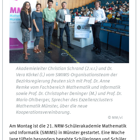
Akademieleiter Christian Schrand (2.v.r.) und Dr.
Vera Körkel (l.) vom SMIMS-Organisationsteam der
Bezirksregierung freuten sich mit Prof. Dr. Anne
Remke vom Fachbereich Mathematik und Informatik
sowie Prof. Dr. Christopher Deninger (M.) und Prof. Dr.
Mario Ohlberger, Sprecher des Exzellenzclusters
Mathematik Münster, über die neue
Kooperationsvereinbarung.
© MM/vl
Am Montag ist die 21. NRW-Schülerakademie Mathematik
und Informatik (SMIMS) in Münster gestartet. Eine Woche
lang tüfteln besonders begabte Schülerinnen und Schüler