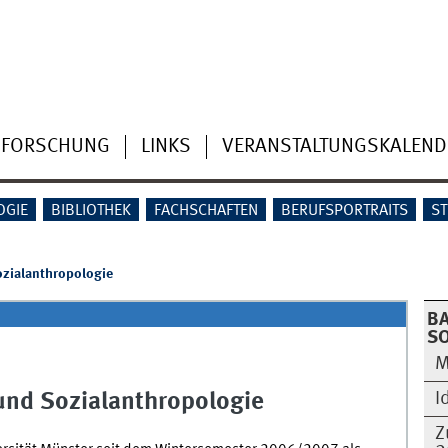
FORSCHUNG
LINKS
VERANSTALTUNGSKALEND
OGIE
BIBLIOTHEK
FACHSCHAFTEN
BERUFSPORTRAITS
S
ozialanthropologie
B
S
M
I
und Sozialanthropologie
Z