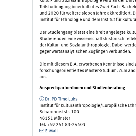
Kultur- und Sozialanthropologie wird an der Uni
Teilstudiengang innerhalb des Zwei-Fach-Bachel
und 2020 für weitere sieben Jahre akkreditiert.
Institut für Ethnologie und dem Institut für Kult
Der Studiengang bietet eine breit angelegte kult
Studierenden eine wissenschaftshistorisch refle
der Kultur- und Sozialanthropologie. Dabei werde
gegenwartsanalytischen Zugängen verbunden.
Die mit diesem B.A. erworbenen Kenntnisse sind 
forschungsorientiertes Master-Studium. Zum ande
aus.
AnsprechpartnerInnen und Studienberatung
Dr. PD Timo Luks
Institut für Kulturanthropologie/Europäische Eth
Scharnhorststr. 100
48151 Münster
Tel. +49 251 83-24403
E-Mail