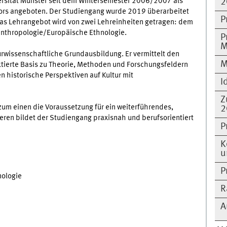
versität Münster seit dem Wintersemester 2006/2007 als
2
ors angeboten. Der Studiengang wurde 2019 überarbeitet
P
 Das Lehrangebot wird von zwei Lehreinheiten getragen: dem
uranthropologie/Europäische Ethnologie.
P
M
urwissenschaftliche Grundausbildung. Er vermittelt den
M
ktierte Basis zu Theorie, Methoden und Forschungsfeldern
n historische Perspektiven auf Kultur mit
I
Z
zum einen die Voraussetzung für ein weiterführendes,
2
ren bildet der Studiengang praxisnah und berufsorientiert
P
K
u
P
nologie
R
A