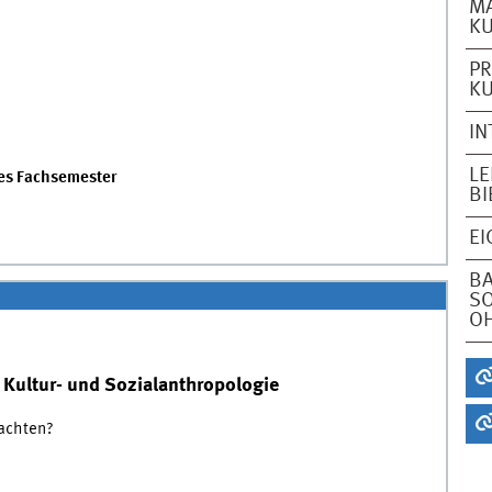
M
K
P
K
IN
LE
res Fachsemester
BI
EI
BA
SO
OH
Kultur- und Sozialanthropologie
achten?