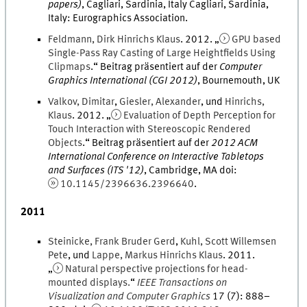
papers)
,
Cagliari, Sardinia, Italy
Cagliari, Sardinia,
Italy
:
Eurographics Association
.
Feldmann
,
Dirk
Hinrichs Klaus
.
2012
. „
GPU based
Single-Pass Ray Casting of Large Heightfields Using
Clipmaps
.
“ Beitrag präsentiert auf der
Computer
Graphics International (CGI 2012)
,
Bournemouth, UK
Valkov
,
Dimitar
,
Giesler
,
Alexander
, und
Hinrichs
,
Klaus
.
2012
. „
Evaluation of Depth Perception for
Touch Interaction with Stereoscopic Rendered
Objects
.
“ Beitrag präsentiert auf der
2012 ACM
International Conference on Interactive Tabletops
and Surfaces (ITS '12)
,
Cambridge, MA
doi
:
10.1145/2396636.2396640
.
2011
Steinicke
,
Frank
Bruder Gerd
,
Kuhl
,
Scott
Willemsen
Pete
, und
Lappe
,
Markus
Hinrichs Klaus
.
2011
.
„
Natural perspective projections for head-
mounted displays.
“
IEEE Transactions on
Visualization and Computer Graphics
17
(
7
)
:
888
–