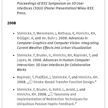
Proceedings of IEEE Symposium on 3D User
Interfaces (3DUI) (Poster Presentation)
Wiley-IEEE
Press
.
2008
Steinicke
,
F
,
Mensmann
,
J
,
Rothaus
,
K
,
Hinrichs
,
KH
,
Kr{ü}ger
,
A
, und
de
,
Buhr
J
.
2008
.
Advances in
Computer Graphics and Computer Vision: Integrating
Current Weather Effects into Urban Visualization
Steinicke
,
F
,
Bruder
,
G
,
Hinrichs
,
KH
,
Ropinski
,
T
, und
Lopes
,
M
.
2008
.
Advances in Human-Computer
Interaction: 3D User Interfaces for Collaborative
Works
Ropinski
,
T
,
Pra{ß}ni
,
J
,
Steinicke
,
F
, und
Hinrichs
,
KH
.
2008
. „
Stroke-Based Transfer Function Design
.
“
Steinicke
,
F
,
Bruder
,
G
,
Kohli
,
L
,
Jerald
,
J
, und
Hinrichs
,
KH
.
2008
. „
Taxonomy and
Implementation of Redirection Techniques for
Ubiquitous Passive Haptic Feedback
.
“