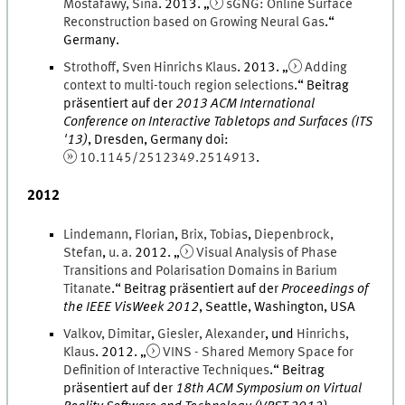
Mostafawy
,
Sina
.
2013
. „
sGNG: Online Surface
Reconstruction based on Growing Neural Gas
.
“
Germany
.
Strothoff
,
Sven
Hinrichs Klaus
.
2013
. „
Adding
context to multi-touch region selections
.
“ Beitrag
präsentiert auf der
2013 ACM International
Conference on Interactive Tabletops and Surfaces (ITS
'13)
,
Dresden, Germany
doi
:
10.1145/2512349.2514913
.
2012
Lindemann
,
Florian
,
Brix
,
Tobias
,
Diepenbrock
,
Stefan
,
u. a.
2012
. „
Visual Analysis of Phase
Transitions and Polarisation Domains in Barium
Titanate
.
“ Beitrag präsentiert auf der
Proceedings of
the IEEE VisWeek 2012
,
Seattle, Washington, USA
Valkov
,
Dimitar
,
Giesler
,
Alexander
, und
Hinrichs
,
Klaus
.
2012
. „
VINS - Shared Memory Space for
Definition of Interactive Techniques
.
“ Beitrag
präsentiert auf der
18th ACM Symposium on Virtual