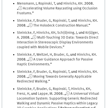
Mensmann
,
J
,
Ropinski
,
T
, und
Hinrichs
,
KH
.
2008
.
„
Accelerating Volume Raycasting using Occlusion
Frustums
.
“
Steinicke
,
F
,
Bruder
,
G
,
Ropinski
,
T
, und
Hinrichs
,
KH
.
2008
. „
The Holodeck Construction Manual
.
“
Steinicke
,
F
,
Hinrichs
,
KH
,
Sch{ö}ning
,
J
, und
Kr{ü}ger
,
A
.
2008
. „
Multi-Touching 3D Data: Towards Direct
Interaction in Stereoscopic Display Environments
coupled with Mobile Devices
.
“
Steinicke
,
F
,
Weltzel
,
H
,
Bruder
,
G
, und
Hinrichs
,
KH
.
2008
. „
A User Guidance Approach for Passive
Haptic Environments
.
“
Steinicke
,
F
,
Bruder
,
G
,
Ropinski
,
T
, und
Hinrichs
,
KH
.
2008
. „
Moving Towards Generally Applicable
Redirected Walking
.
“
Steinicke
,
F
,
Bruder
,
G
,
Ropinski
,
T
,
Hinrichs
,
KH
,
Frenz
,
H
, und
Lappe
,
M
.
2008
. „
A Universal Virtual
Locomotion System: Supporting Generic Redirected
Walking and Dynamic Passive Haptics within Legacy