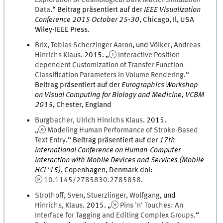
Exploration of Cosmological Dark Matter Simulation
Data
.
“ Beitrag präsentiert auf der
IEEE Visualization
Conference 2015 October 25-30
,
Chicago, Il, USA
Wiley-IEEE Press
.
Brix
,
Tobias
Scherzinger Aaron
, und
Völker
,
Andreas
Hinrichs Klaus
.
2015
. „
Interactive Position-
dependent Customization of Transfer Function
Classification Parameters in Volume Rendering
.
“
Beitrag präsentiert auf der
Eurographics Workshop
on Visual Computing for Biology and Medicine, VCBM
2015
,
Chester, England
Burgbacher
,
Ulrich
Hinrichs Klaus
.
2015
.
„
Modeling Human Performance of Stroke-Based
Text Entry
.
“ Beitrag präsentiert auf der
17th
International Conference on Human-Computer
Interaction with Mobile Devices and Services (Mobile
HCI '15)
,
Copenhagen, Denmark
doi
:
10.1145/2785830.2785858
.
Strothoff
,
Sven
,
Stuerzlinger
,
Wolfgang
, und
Hinrichs
,
Klaus
.
2015
. „
Pins 'n' Touches: An
Interface for Tagging and Editing Complex Groups
.
“