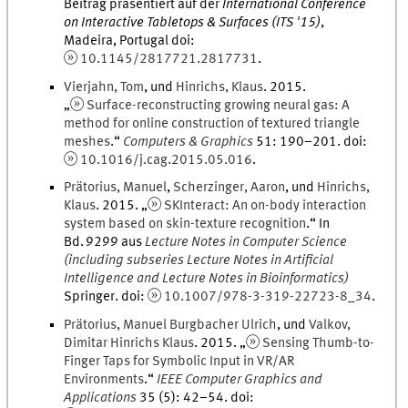
Beitrag präsentiert auf der
International Conference
on Interactive Tabletops & Surfaces (ITS '15)
,
Madeira, Portugal
doi
:
10.1145/2817721.2817731
.
Vierjahn
,
Tom
, und
Hinrichs
,
Klaus
.
2015
.
„
Surface-reconstructing growing neural gas: A
method for online construction of textured triangle
meshes
.
“
Computers & Graphics
51
:
190
–
201
.
doi
:
10.1016/j.cag.2015.05.016
.
Prätorius
,
Manuel
,
Scherzinger
,
Aaron
, und
Hinrichs
,
Klaus
.
2015
. „
SKInteract: An on-body interaction
system based on skin-texture recognition
.
“ In
Bd.
9299
aus
Lecture Notes in Computer Science
(including subseries Lecture Notes in Artificial
Intelligence and Lecture Notes in Bioinformatics)
Springer
.
doi
:
10.1007/978-3-319-22723-8_34
.
Prätorius
,
Manuel
Burgbacher Ulrich
, und
Valkov
,
Dimitar
Hinrichs Klaus
.
2015
. „
Sensing Thumb-to-
Finger Taps for Symbolic Input in VR/AR
Environments
.
“
IEEE Computer Graphics and
Applications
35
(
5
)
:
42
–
54
.
doi
: