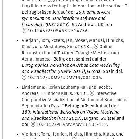
Klaus
.
2013
. „
Haptic props: Semi-actuated
tangible props for haptic interaction on the surface
.
“
Beitrag präsentiert auf der
26th annual ACM
symposium on User interface software and
technology (UIST 2013)
,
St. Andrews, UK
doi
:
10.1145/2508468.2514736
.
Vierjahn
,
Tom
,
Roters
,
Jan
,
Moser
,
Manuel
,
Hinrichs
,
Klaus
, und
Mostafawy
,
Sina
.
2013
. „
Online
Reconstruction of Textured Triangle Meshes from
Aerial Images
.
“ Beitrag präsentiert auf der
Eurographics Workshop on Urban Data Modelling
and Visualisation (UDMV 2013)
,
Girona, Spain
doi
:
10.2312/UDMV/UDMV13/001-004
.
Lindemann
,
Florian
Laukamp Kai
, und
Jacobs
,
Andreas H
Hinrichs Klaus
.
2013
. „
Interactive
Comparative Visualization of Multimodal Brain Tumor
Segmentation Data
.
“ Beitrag präsentiert auf der
18th International Workshop on Vision, Modeling
and Visualization (VMV 2013)
,
Lugano, Switzerland
doi
:
10.2312/PE.VMV.VMV13.105-112
.
Vierjahn
,
Tom
,
Henrich
,
Niklas
,
Hinrichs
,
Klaus
, und