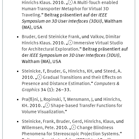
Hinrichs Klaus
.
2010
. „
A Multi-Touch enabled
Human-Transporter Metaphor for Virtual 3D
Traveling
.
“ Beitrag präsentiert auf der
IEEE
Symposium on 3D User Interfaces (3DUI)
,
Waltham
(MA), USA
Bruder
,
Gerd
Steinicke Frank
, und
Valkov
,
Dimitar
Hinrichs Klaus
.
2010
. „
Immersive Virtual Studio
for Architectural Exploration
.
“ Beitrag präsentiert auf
der
IEEE Symposium on 3D User Interfaces (3DUI)
,
Waltham (MA), USA
Steinicke
,
F
,
Bruder
,
G
,
Hinrichs
,
KH
, und
Steed
,
A
.
2010
. „
Gradual Transitions and their Effects on
Presence and Distance Estimation
.
“
Computers &
Graphics
34
(
1
)
:
26
–
33
.
Pra{ß}ni
,
J
,
Ropinski
,
T
,
Mensmann
,
J
, und
Hinrichs
,
KH
.
2010
. „
Shape-based Transfer Functions for
Volume Visualization
.
“
Steinicke
,
Frank
,
Bruder
,
Gerd
,
Hinrichs
,
Klaus
, und
Willemsen
,
Pete
.
2010
. „
Change Blindness
Phenomena for Stereoscopic Projection Systems
.
“