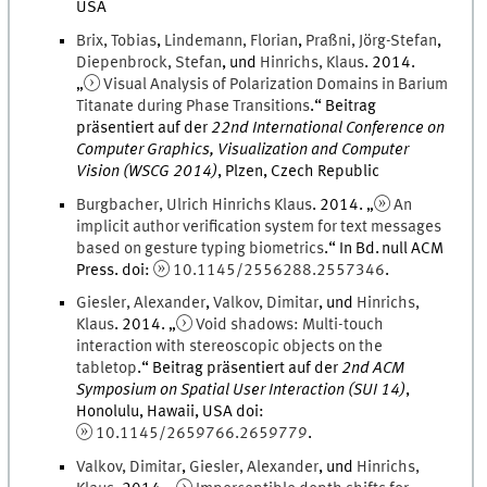
USA
Brix
,
Tobias
,
Lindemann
,
Florian
,
Praßni
,
Jörg-Stefan
,
Diepenbrock
,
Stefan
, und
Hinrichs
,
Klaus
.
2014
.
„
Visual Analysis of Polarization Domains in Barium
Titanate during Phase Transitions
.
“ Beitrag
präsentiert auf der
22nd International Conference on
Computer Graphics, Visualization and Computer
Vision (WSCG 2014)
,
Plzen, Czech Republic
Burgbacher
,
Ulrich
Hinrichs Klaus
.
2014
. „
An
implicit author verification system for text messages
based on gesture typing biometrics
.
“ In
Bd.
null
ACM
Press
.
doi
:
10.1145/2556288.2557346
.
Giesler
,
Alexander
,
Valkov
,
Dimitar
, und
Hinrichs
,
Klaus
.
2014
. „
Void shadows: Multi-touch
interaction with stereoscopic objects on the
tabletop
.
“ Beitrag präsentiert auf der
2nd ACM
Symposium on Spatial User Interaction (SUI 14)
,
Honolulu, Hawaii, USA
doi
:
10.1145/2659766.2659779
.
Valkov
,
Dimitar
,
Giesler
,
Alexander
, und
Hinrichs
,