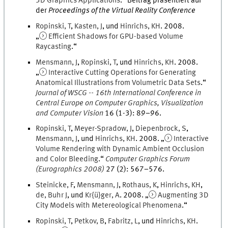
3D Graphics Applications
.
“ Beitrag präsentiert auf
der
Proceedings of the Virtual Reality Conference
Ropinski
,
T
,
Kasten
,
J
, und
Hinrichs
,
KH
.
2008
.
„
Efficient Shadows for GPU-based Volume
Raycasting
.
“
Mensmann
,
J
,
Ropinski
,
T
, und
Hinrichs
,
KH
.
2008
.
„
Interactive Cutting Operations for Generating
Anatomical Illustrations from Volumetric Data Sets
.
“
Journal of WSCG -- 16th International Conference in
Central Europe on Computer Graphics, Visualization
and Computer Vision
16
(
1-3
)
:
89
–
96
.
Ropinski
,
T
,
Meyer-Spradow
,
J
,
Diepenbrock
,
S
,
Mensmann
,
J
, und
Hinrichs
,
KH
.
2008
. „
Interactive
Volume Rendering with Dynamic Ambient Occlusion
and Color Bleeding
.
“
Computer Graphics Forum
(Eurographics 2008)
27
(
2
)
:
567
–
576
.
Steinicke
,
F
,
Mensmann
,
J
,
Rothaus
,
K
,
Hinrichs
,
KH
,
de
,
Buhr
J
, und
Kr{ü}ger
,
A
.
2008
. „
Augmenting 3D
City Models with Metereological Phenomena
.
“
Ropinski
,
T
,
Petkov
,
B
,
Fabritz
,
L
, und
Hinrichs
,
KH
.