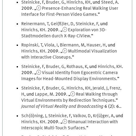
Steinicke
,
F
,
Bruder
,
G
,
Hinrichs
,
KH
, und
Steed
,
A
.
2009
. „
Presence-Enhancing Real Walking User
Interface for First-Person Video Games
.
“
Reinermann
,
T
,
Gei{ß}ler
,
D
,
Steinicke
,
F
, und
Hinrichs
,
KH
.
2009
. „
Exploration von 3D-
Stadtmodellen durch X-Ray-CiView
.
“
Ropinski
,
T
,
Viola
,
I
,
Biermann
,
M
,
Hauser
,
H
, und
Hinrichs
,
KH
.
2009
. „
Multimodal Visualization
with Interactive Closeups
.
“
Steinicke
,
F
,
Bruder
,
G
,
Rothaus
,
K
, und
Hinrichs
,
KH
.
2009
. „
Visual Identity from Egocentric Camera
Images for Head-Mounted Display Environments
.
“
Steinicke
,
F
,
Bruder
,
G
,
Hinrichs
,
KH
,
Jerald
,
J
,
Frenz
,
H
, und
Lappe
,
M
.
2009
. „
Real Walking through
Virtual Environments by Redirection Techniques
.
“
Journal of Virtual Reality and Broadcasting
6
(
2
)
:
6
..
Sch{ö}ning
,
J
,
Steinicke
,
F
,
Valkov
,
D
,
Kr{ü}ger
,
A
, und
Hinrichs
,
KH
.
2009
. „
Bimanual Interaction with
Interscopic Multi-Touch Surfaces
.
“