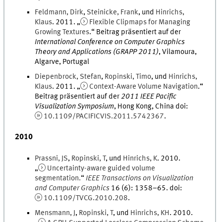
Feldmann
,
Dirk
,
Steinicke
,
Frank
, und
Hinrichs
,
Klaus
.
2011
. „
Flexible Clipmaps for Managing
Growing Textures
.
“ Beitrag präsentiert auf der
International Conference on Computer Graphics
Theory and Applications (GRAPP 2011)
,
Vilamoura,
Algarve, Portugal
Diepenbrock
,
Stefan
,
Ropinski
,
Timo
, und
Hinrichs
,
Klaus
.
2011
. „
Context-Aware Volume Navigation
.
“
Beitrag präsentiert auf der
2011 IEEE Pacific
Visualization Symposium
,
Hong Kong, China
doi
:
10.1109/PACIFICVIS.2011.5742367
.
2010
Prassni
,
JS
,
Ropinski
,
T
, und
Hinrichs
,
K
.
2010
.
„
Uncertainty-aware guided volume
segmentation.
“
IEEE Transactions on Visualization
and Computer Graphics
16
(
6
)
:
1358
–
65
.
doi
:
10.1109/TVCG.2010.208
.
Mensmann
,
J
,
Ropinski
,
T
, und
Hinrichs
,
KH
.
2010
.