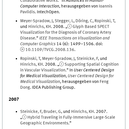
Collaborative Works
.
“ In
Advances in Human-
Computer Interaction
, herausgegeben von
Ioannis
Pavlidis
.
IntechOpen
.
Meyer-Spradow
,
J
,
Stegger
,
L
,
Döring
,
C
,
Ropinski
,
T
,
und
Hinrichs
,
KH
.
2008
. „
Glyph Based SPECT
Visualization for the Diagnosis of Coronary Artery
Disease
.
“
IEEE Transactions on Visualization and
Computer Graphics
14
(
6
)
:
1499
–
1506
.
doi
:
10.1109/TVCG.2008.136
.
Ropinski
,
T
,
Meyer-Spradow
,
J
,
Steinicke
,
F
, und
Hinrichs
,
KH
.
2008
. „
Supporting Spatial Cognition
in Vascular Visualization
.
“ In
User Centered Design
for Medical Visualization
,
User Centered Design for
Medical Visualization
, herausgegeben von
Feng
Dong
.
IDEA Publishing Group
.
2007
Steinicke
,
F
,
Bruder
,
G
, und
Hinrichs
,
KH
.
2007
.
„
Hybrid Traveling in Fully-Immersive Large-Scale
Geographic Environments
.
“