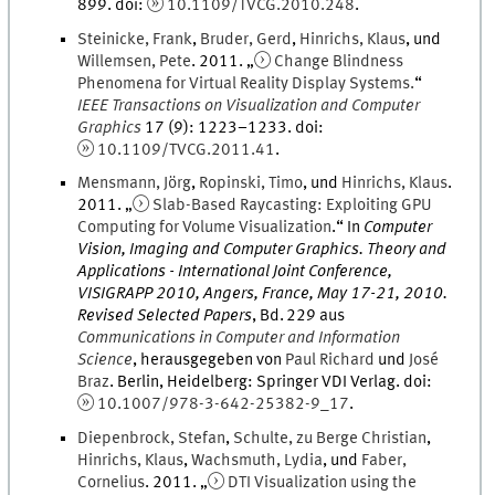
899
.
doi
:
10.1109/TVCG.2010.248
.
Steinicke
,
Frank
,
Bruder
,
Gerd
,
Hinrichs
,
Klaus
, und
Willemsen
,
Pete
.
2011
. „
Change Blindness
Phenomena for Virtual Reality Display Systems.
“
IEEE Transactions on Visualization and Computer
Graphics
17
(
9
)
:
1223
–
1233
.
doi
:
10.1109/TVCG.2011.41
.
Mensmann
,
Jörg
,
Ropinski
,
Timo
, und
Hinrichs
,
Klaus
.
2011
. „
Slab-Based Raycasting: Exploiting GPU
Computing for Volume Visualization
.
“ In
Computer
Vision, Imaging and Computer Graphics. Theory and
Applications - International Joint Conference,
VISIGRAPP 2010, Angers, France, May 17-21, 2010.
Revised Selected Papers
,
Bd.
229
aus
Communications in Computer and Information
Science
, herausgegeben von
Paul
Richard
und
José
Braz
.
Berlin, Heidelberg
:
Springer VDI Verlag
.
doi
:
10.1007/978-3-642-25382-9_17
.
Diepenbrock
,
Stefan
,
Schulte
,
zu
Berge Christian
,
Hinrichs
,
Klaus
,
Wachsmuth
,
Lydia
, und
Faber
,
Cornelius
.
2011
. „
DTI Visualization using the