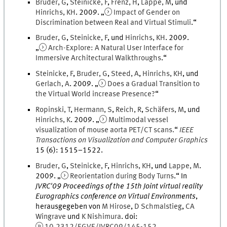
Bruder
,
G
,
Steinicke
,
F
,
Frenz
,
H
,
Lappe
,
M
, und
Hinrichs
,
KH
.
2009
. „
Impact of Gender on
Discrimination between Real and Virtual Stimuli
.
“
Bruder
,
G
,
Steinicke
,
F
, und
Hinrichs
,
KH
.
2009
.
„
Arch-Explore: A Natural User Interface for
Immersive Architectural Walkthroughs
.
“
Steinicke
,
F
,
Bruder
,
G
,
Steed
,
A
,
Hinrichs
,
KH
, und
Gerlach
,
A
.
2009
. „
Does a Gradual Transition to
the Virtual World increase Presence?
“
Ropinski
,
T
,
Hermann
,
S
,
Reich
,
R
,
Schäfers
,
M
, und
Hinrichs
,
K
.
2009
. „
Multimodal vessel
visualization of mouse aorta PET/CT scans.
“
IEEE
Transactions on Visualization and Computer Graphics
15
(
6
)
:
1515
–
1522
.
Bruder
,
G
,
Steinicke
,
F
,
Hinrichs
,
K
H
, und
Lappe
,
M
.
2009
. „
Reorientation during Body Turns
.
“ In
JVRC'09 Proceedings of the 15th Joint virtual reality
Eurographics conference on Virtual Environments
,
herausgegeben von
M
Hirose
,
D
Schmalstieg
,
CA
Wingrave
und
K
Nishimura
.
doi
:
10.2312/EGVE/JVRC09/145-152
.