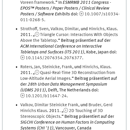
Voreen framework
.
“ In
ESMRMB 2011 Congress -
EPOS™ Posters / Paper Posters / Clinical Review
Posters / Software Exhibits
doi
:
10.1007/s10334-
011-0268-5
.
Strothoff
,
Sven
,
Valkov
,
Dimitar
, und
Hinrichs
,
Klaus
.
2011
. „
Triangle Cursor: Interactions With Objects
Above the Tabletop
.
“ Beitrag präsentiert auf der
ACM International Conference on Interactive
Tabletops and Surfaces (ITS 2011)
,
Kobe, Japan
doi
:
10.1145/2076354.2076377
.
Roters
,
Jan
,
Steinicke
,
Frank
, und
Hinrichs
,
Klaus
.
2011
. „
Quasi-Real-Time 3D Reconstruction from
Low-Altitude Aerial Images
.
“ Beitrag präsentiert auf
der
28th Urban Data Management Symposium
(UDMS 2011)
,
Delft, The Netherlands
doi
:
10.1201/b11647-24
.
Valkov
,
Dimitar
Steinicke Frank
, und
Bruder
,
Gerd
Hinrichs Klaus
.
2011
. „
2D Touching of 3D
Stereoscopic Objects
.
“ Beitrag präsentiert auf der
SIGCHI Conference on Human Factors in Computing
Systems (CHI '11)
,
Vancouver, Canada