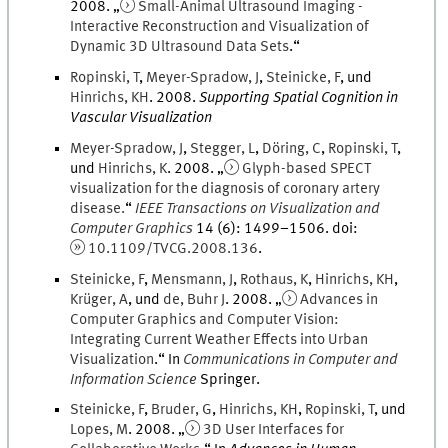
2008
. „
Small-Animal Ultrasound Imaging -
Interactive Reconstruction and Visualization of
Dynamic 3D Ultrasound Data Sets
.
“
Ropinski
,
T
,
Meyer-Spradow
,
J
,
Steinicke
,
F
, und
Hinrichs
,
KH
.
2008
.
Supporting Spatial Cognition in
Vascular Visualization
Meyer-Spradow
,
J
,
Stegger
,
L
,
Döring
,
C
,
Ropinski
,
T
,
und
Hinrichs
,
K
.
2008
. „
Glyph-based SPECT
visualization for the diagnosis of coronary artery
disease.
“
IEEE Transactions on Visualization and
Computer Graphics
14
(
6
)
:
1499
–
1506
.
doi
:
10.1109/TVCG.2008.136
.
Steinicke
,
F
,
Mensmann
,
J
,
Rothaus
,
K
,
Hinrichs
,
KH
,
Krüger
,
A
, und
de
,
Buhr
J
.
2008
. „
Advances in
Computer Graphics and Computer Vision:
Integrating Current Weather Effects into Urban
Visualization
.
“ In
Communications in Computer and
Information Science
Springer
.
Steinicke
,
F
,
Bruder
,
G
,
Hinrichs
,
KH
,
Ropinski
,
T
, und
Lopes
,
M
.
2008
. „
3D User Interfaces for