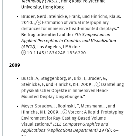
Technology (VRST).
,
Hong Kong Polytechnic
University, Hong Kong
Bruder
,
Gerd
,
Steinicke
,
Frank
, und
Hinrichs
,
Klaus
.
2010
. „
Estimation of virtual interpupillary
distances for immersive head-mounted displays
.
“
Beitrag präsentiert auf der
7th Symposium on
Applied Perception in Graphics and Visualization
(APGV)
,
Los Angeles, USA
doi
:
10.1145/1836248.1836290
.
2009
Busch
,
A
,
Staggenborg
,
M
,
Brix
,
T
,
Bruder
,
G
,
Steinicke
,
F
, und
Hinrichs
,
KH
.
2009
. „
Darstellung
physikalischer Objekte in Immersiven Head-
Mounted Display Umgebungen
.
“
Meyer-Spradow
,
J
,
Ropinski
,
T
,
Mensmann
,
J
, und
Hinrichs
,
KH
.
2009
. „
Voreen: A Rapid-Prototyping
Environment for Ray-Casting-Based Volume
Visualizations
.
“
IEEE Computer Graphics and
Applications (Applications Department)
29
(
6
)
:
6
–