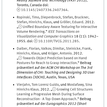
Reality Software and Technology (VRST 2012)
,
Toronto, Canada
doi
:
10.1145/2407336.2407364
.
Ropinski
,
Timo
,
Diepenbrock
,
Stefan
,
Bruckner
,
Stefan
,
Hinrichs
,
Klaus
, und
Gröller
,
Eduard
.
2012
.
„
Unified Boundary-Aware Texturing for Interactive
Volume Rendering
.
“
IEEE Transactions on
Visualization and Computer Graphics
18
(
11
)
:
1942
–
1955
.
doi
:
10.1109/TVCG.2011.285
.
Daiber
,
Florian
,
Valkov
,
Dimitar
,
Steinicke
,
Frank
,
Hinrichs
,
Klaus
, und
Krüger
,
Antonio
.
2012
.
„
Towards Object Prediction based on Hand
Postures for Reach to Grasp Interaction
.
“ Beitrag
präsentiert auf der
ACM CHI Workshop on The 3rd
Dimension of CHI: Touching and Designing 3D User
Interfaces (3DCHI)
,
Austin, Texas, USA
Vierjahn
,
Tom
Lorenz Guido
, und
Mostafawy
,
Sina
Hinrichs Klaus
.
2012
. „
Growing Cell Structures
Learning a Progressive Mesh During Surface
Reconstruction - A Top-Down Approach
.
“ Beitrag
präsentiert auf der
Eurographics 2012 (Short