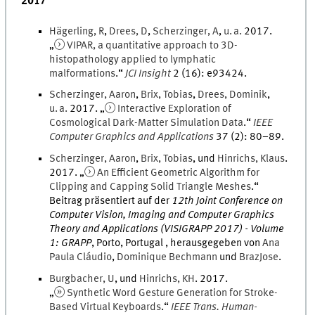
2017
Hägerling
,
R
,
Drees
,
D
,
Scherzinger
,
A
,
u. a.
2017
.
„
VIPAR, a quantitative approach to 3D-
histopathology applied to lymphatic
malformations
.
“
JCI Insight
2
(
16
)
:
e93424
.
Scherzinger
,
Aaron
,
Brix
,
Tobias
,
Drees
,
Dominik
,
u. a.
2017
. „
Interactive Exploration of
Cosmological Dark-Matter Simulation Data
.
“
IEEE
Computer Graphics and Applications
37
(
2
)
:
80
–
89
.
Scherzinger
,
Aaron
,
Brix
,
Tobias
, und
Hinrichs
,
Klaus
.
2017
. „
An Efficient Geometric Algorithm for
Clipping and Capping Solid Triangle Meshes
.
“
Beitrag präsentiert auf der
12th Joint Conference on
Computer Vision, Imaging and Computer Graphics
Theory and Applications (VISIGRAPP 2017) - Volume
1: GRAPP
,
Porto, Portugal
, herausgegeben von
Ana
Paula
Cláudio
,
Dominique
Bechmann
und
BrazJose
.
Burgbacher
,
U
, und
Hinrichs
,
KH
.
2017
.
„
Synthetic Word Gesture Generation for Stroke-
Based Virtual Keyboards
.
“
IEEE Trans. Human-