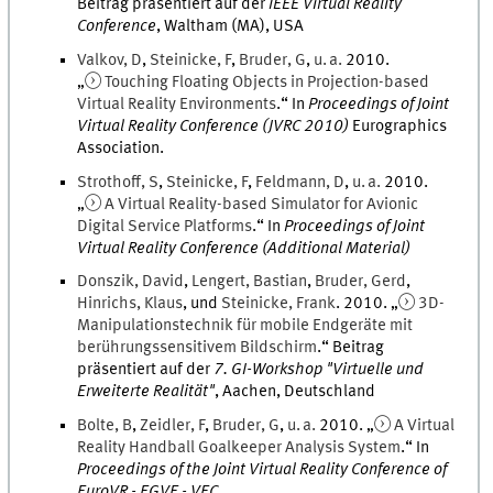
Beitrag präsentiert auf der
IEEE Virtual Reality
Conference
,
Waltham (MA), USA
Valkov
,
D
,
Steinicke
,
F
,
Bruder
,
G
,
u. a.
2010
.
„
Touching Floating Objects in Projection-based
Virtual Reality Environments
.
“ In
Proceedings of Joint
Virtual Reality Conference (JVRC 2010)
Eurographics
Association
.
Strothoff
,
S
,
Steinicke
,
F
,
Feldmann
,
D
,
u. a.
2010
.
„
A Virtual Reality-based Simulator for Avionic
Digital Service Platforms
.
“ In
Proceedings of Joint
Virtual Reality Conference (Additional Material)
Donszik
,
David
,
Lengert
,
Bastian
,
Bruder
,
Gerd
,
Hinrichs
,
Klaus
, und
Steinicke
,
Frank
.
2010
. „
3D-
Manipulationstechnik für mobile Endgeräte mit
berührungssensitivem Bildschirm
.
“ Beitrag
präsentiert auf der
7. GI-Workshop "Virtuelle und
Erweiterte Realität"
,
Aachen, Deutschland
Bolte
,
B
,
Zeidler
,
F
,
Bruder
,
G
,
u. a.
2010
. „
A Virtual
Reality Handball Goalkeeper Analysis System
.
“ In
Proceedings of the Joint Virtual Reality Conference of
EuroVR - EGVE - VEC