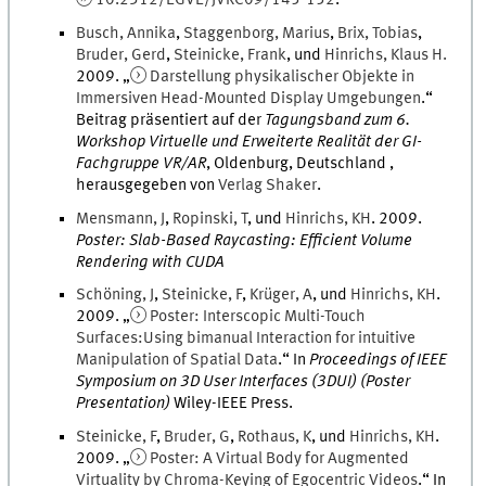
Busch
,
Annika
,
Staggenborg
,
Marius
,
Brix
,
Tobias
,
Bruder
,
Gerd
,
Steinicke
,
Frank
, und
Hinrichs
,
Klaus
H.
2009
. „
Darstellung physikalischer Objekte in
Immersiven Head-Mounted Display Umgebungen
.
“
Beitrag präsentiert auf der
Tagungsband zum 6.
Workshop Virtuelle und Erweiterte Realität der GI-
Fachgruppe VR/AR
,
Oldenburg, Deutschland
,
herausgegeben von
Verlag
Shaker
.
Mensmann
,
J
,
Ropinski
,
T
, und
Hinrichs
,
KH
.
2009
.
Poster: Slab-Based Raycasting: Efficient Volume
Rendering with CUDA
Schöning
,
J
,
Steinicke
,
F
,
Krüger
,
A
, und
Hinrichs
,
KH
.
2009
. „
Poster: Interscopic Multi-Touch
Surfaces:Using bimanual Interaction for intuitive
Manipulation of Spatial Data
.
“ In
Proceedings of IEEE
Symposium on 3D User Interfaces (3DUI) (Poster
Presentation)
Wiley-IEEE Press
.
Steinicke
,
F
,
Bruder
,
G
,
Rothaus
,
K
, und
Hinrichs
,
KH
.
2009
. „
Poster: A Virtual Body for Augmented
Virtuality by Chroma-Keying of Egocentric Videos
.
“ In