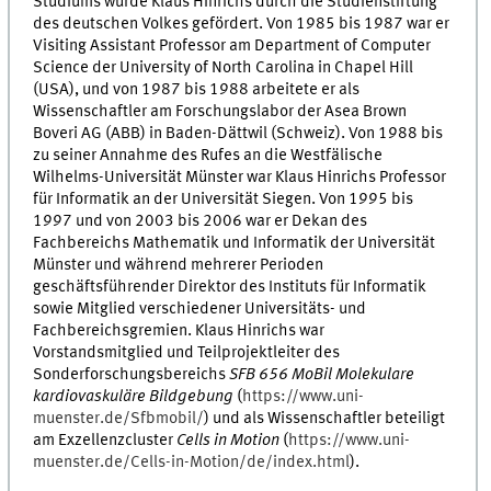
Studiums wurde Klaus Hinrichs durch die Studienstiftung
des deutschen Volkes gefördert. Von 1985 bis 1987 war er
Visiting Assistant Professor am Department of Computer
Science der University of North Carolina in Chapel Hill
(USA), und von 1987 bis 1988 arbeitete er als
Wissenschaftler am Forschungslabor der Asea Brown
Boveri AG (ABB) in Baden-Dättwil (Schweiz). Von 1988 bis
zu seiner Annahme des Rufes an die Westfälische
Wilhelms-Universität Münster war Klaus Hinrichs Professor
für Informatik an der Universität Siegen. Von 1995 bis
1997 und von 2003 bis 2006 war er Dekan des
Fachbereichs Mathematik und Informatik der Universität
Münster und während mehrerer Perioden
geschäftsführender Direktor des Instituts für Informatik
sowie Mitglied verschiedener Universitäts- und
Fachbereichsgremien. Klaus Hinrichs war
Vorstandsmitglied und Teilprojektleiter des
Sonderforschungsbereichs
SFB 656 MoBil Molekulare
kardiovaskuläre Bildgebung
(
https://www.uni-
muenster.de/Sfbmobil/
) und als Wissenschaftler beteiligt
am Exzellenzcluster
Cells in Motion
(
https://www.uni-
muenster.de/Cells-in-Motion/de/index.html
).