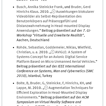
Busch
,
Annika
Steinicke Frank
, und
Bruder
,
Gerd
Hinrichs Klaus
.
2010
. „
Auswirkungen biokularer
Videobilder als Selbst-Repräsentation des
Benutzerkörpers auf Präsenzgefühl und
Distanzwahrnehmung in Head-mounted Display
Anwendungen
.
“ Beitrag präsentiert auf der
7. GI-
Workshop "Virtuelle und Erweiterte Realität"
,
Aachen, Deutschland
Rohde
,
Sebastian
,
Goddemeier
,
Niklas
,
Wietfeld
,
Christian
,
u. a.
2010
. „
AVIGLE: A System of
Systems Concept for an Avionic Digital Service
Platform Based on Micro Unmanned Aerial Vehicles
.
“
Beitrag präsentiert auf der
IEEE International
Conference on Systems, Man and Cybernetics (SMC
2010)
,
Istanbul, Turkey
Bolte
,
B
,
Bruder
,
G
,
Steinicke
,
F
,
Hinrichs
,
K
H
, und
Lappe
,
M
.
2010
. „
Augmentation Techniques for
Efficient Exploration in Head-Mounted Display
Environments.
“ Beitrag präsentiert auf der
ACM
Symposium on Virtual Reality Software and