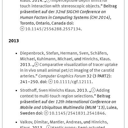
Klaus
.
2014
. „
Imperceptible depth shifts for
touch interaction with stereoscopic objects
.
“ Beitrag
präsentiert auf der
32nd SIGCHI Conference on
Human Factors in Computing Systems (CHI 2014)
,
Toronto, Ontario, Canada
doi
:
10.1145/2556288.2557134
.
2013
Diepenbrock
,
Stefan
,
Hermann
,
Sven
,
Schäfers
,
Michael
,
Kuhlmann
,
Michael
, und
Hinrichs
,
Klaus
.
2013
. „
Comparative visualization of tracer uptake
in in vivo small animal pet/ct imaging of the carotid
arteries
.
“
Computer Graphics Forum
32
(
3 PART2
)
:
241
–
250
.
doi
:
10.1111/cgf.12111
.
Strothoff
,
Sven
Hinrichs Klaus
.
2013
. „
Adding
context to multi-touch region selections
.
“ Beitrag
präsentiert auf der
12th International Conference on
Mobile and Ubiquitous Multimedia (MUM '13)
,
Lulea,
Sweden
doi
:
10.1145/2541831.2541846
.
Valkov
,
Dimitar
,
Mantler
,
Andreas
, und
Hinrichs
,