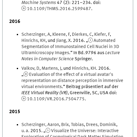
Machine Systems
47
(
2
)
:
221
–
234
.
doi
:
10.1109/THMS.2016.2599487
.
2016
Scherzinger
,
A
,
Kleene
,
F
,
Dierkes
,
C
,
Kiefer
,
F
,
Hinrichs
,
KH
, und
Jiang
,
X
.
2016
. „
Automated
Segmentation of Immunostained Cell Nuclei in 3D
Ultramicroscopy Images
.
“ In
Bd.
9796
aus
Lecture
Notes in Computer Science
Springer
.
Valkov
,
D
,
Martens
,
J
, und
Hinrichs
,
KH
.
2016
.
„
Evaluation of the effect of a virtual avatar's
representation on distance perception in immersive
virtual environments
.
“ Beitrag präsentiert auf der
IEEE Virtual Reality (VR)
,
Greenville, SC, USA
doi
:
10.1109/VR.2016.7504775
.
2015
Scherzinger
,
Aaron
,
Brix
,
Tobias
,
Drees
,
Dominik
,
u. a.
2015
. „
Visualize the Universe: Interactive