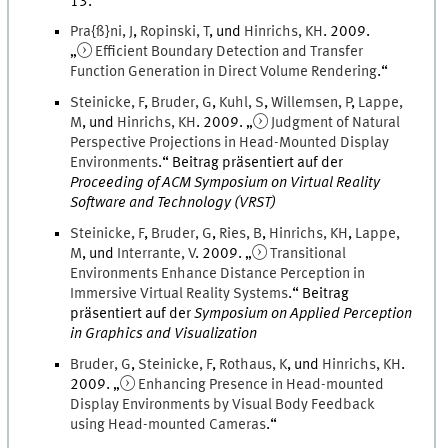
13
.
Pra{ß}ni
,
J
,
Ropinski
,
T
, und
Hinrichs
,
KH
.
2009
.
„
Efficient Boundary Detection and Transfer
Function Generation in Direct Volume Rendering
.
“
Steinicke
,
F
,
Bruder
,
G
,
Kuhl
,
S
,
Willemsen
,
P
,
Lappe
,
M
, und
Hinrichs
,
KH
.
2009
. „
Judgment of Natural
Perspective Projections in Head-Mounted Display
Environments
.
“ Beitrag präsentiert auf der
Proceeding of ACM Symposium on Virtual Reality
Software and Technology (VRST)
Steinicke
,
F
,
Bruder
,
G
,
Ries
,
B
,
Hinrichs
,
KH
,
Lappe
,
M
, und
Interrante
,
V
.
2009
. „
Transitional
Environments Enhance Distance Perception in
Immersive Virtual Reality Systems
.
“ Beitrag
präsentiert auf der
Symposium on Applied Perception
in Graphics and Visualization
Bruder
,
G
,
Steinicke
,
F
,
Rothaus
,
K
, und
Hinrichs
,
KH
.
2009
. „
Enhancing Presence in Head-mounted
Display Environments by Visual Body Feedback
using Head-mounted Cameras
.
“