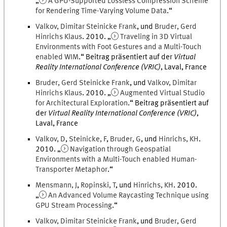
„
A GPU-Supported Lossless Compression Scheme
for Rendering Time-Varying Volume Data
.
“
Valkov
,
Dimitar
Steinicke Frank
, und
Bruder
,
Gerd
Hinrichs Klaus
.
2010
. „
Traveling in 3D Virtual
Environments with Foot Gestures and a Multi-Touch
enabled WIM
.
“ Beitrag präsentiert auf der
Virtual
Reality International Conference (VRIC)
,
Laval, France
Bruder
,
Gerd
Steinicke Frank
, und
Valkov
,
Dimitar
Hinrichs Klaus
.
2010
. „
Augmented Virtual Studio
for Architectural Exploration
.
“ Beitrag präsentiert auf
der
Virtual Reality International Conference (VRIC)
,
Laval, France
Valkov
,
D
,
Steinicke
,
F
,
Bruder
,
G
, und
Hinrichs
,
KH
.
2010
. „
Navigation through Geospatial
Environments with a Multi-Touch enabled Human-
Transporter Metaphor
.
“
Mensmann
,
J
,
Ropinski
,
T
, und
Hinrichs
,
KH
.
2010
.
„
An Advanced Volume Raycasting Technique using
GPU Stream Processing
.
“
Valkov
,
Dimitar
Steinicke Frank
, und
Bruder
,
Gerd