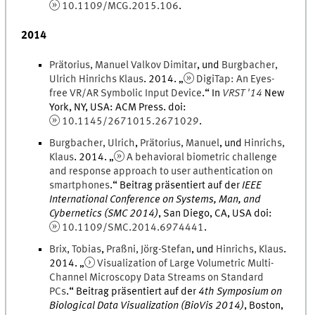
10.1109/MCG.2015.106
.
2014
Prätorius
,
Manuel
Valkov Dimitar
, und
Burgbacher
,
Ulrich
Hinrichs Klaus
.
2014
. „
DigiTap: An Eyes-
free VR/AR Symbolic Input Device
.
“ In
VRST '14
New
York, NY, USA
:
ACM Press
.
doi
:
10.1145/2671015.2671029
.
Burgbacher
,
Ulrich
,
Prätorius
,
Manuel
, und
Hinrichs
,
Klaus
.
2014
. „
A behavioral biometric challenge
and response approach to user authentication on
smartphones
.
“ Beitrag präsentiert auf der
IEEE
International Conference on Systems, Man, and
Cybernetics (SMC 2014)
,
San Diego, CA, USA
doi
:
10.1109/SMC.2014.6974441
.
Brix
,
Tobias
,
Praßni
,
Jörg-Stefan
, und
Hinrichs
,
Klaus
.
2014
. „
Visualization of Large Volumetric Multi-
Channel Microscopy Data Streams on Standard
PCs
.
“ Beitrag präsentiert auf der
4th Symposium on
Biological Data Visualization (BioVis 2014)
,
Boston,