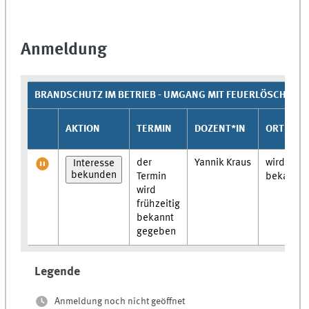
Anmeldung
BRANDSCHUTZ IM BETRIEB - UMGANG MIT FEUERLÖSCHER & 
AKTION
TERMIN
DOZENT*IN
ORT/FOR
der
Yannik Kraus
wird noc
Interesse
bekunden
Termin
bekannt
wird
frühzeitig
bekannt
gegeben
Legende
Anmeldung noch nicht geöffnet