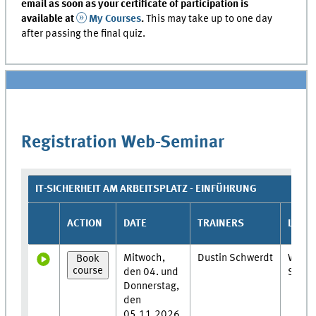
email as soon as your certificate of participation is
available at
My Courses
.
This may take up to one day
after passing the final quiz.
Registration Web-Seminar
IT-SICHERHEIT AM ARBEITSPLATZ - EINFÜHRUNG
ACTION
DATE
TRAINERS
LOCA
Mitwoch,
Dustin Schwerdt
Web-
Book
course
den 04. und
Semin
Donnerstag,
den
05.11.2026,