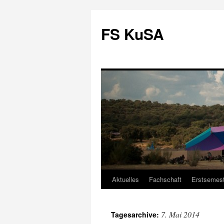
FS KuSA
Aktuelles
Fachschaft
Erstsemest
Zum
Inhalt
7. Mai 2014
Tagesarchive:
springen