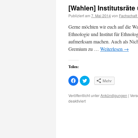
[Wahlen] Institutsrät
Publiziert am
7. Mai 2014
von
Fachschaft
Gerne möchten wir euch auf die Wah
Ethnologie und Institut für Ethnol
aufmerksam machen. Auch als Nicht-
Gremium zu …
Weiterlesen
→
Teilen:
Klick,
Klick,
Mehr
um
um
auf
über
Facebook
Twitter
zu
zu
Veröffentlicht unter
Ankündigungen
|
Vers
teilen
teilen
für
deaktiviert
(Wird
(Wird
in
in
[Wahlen]
neuem
neuem
Institutsräte
Fenster
Fenster
geöffnet)
geöffnet)
und
Fachbereichsrat