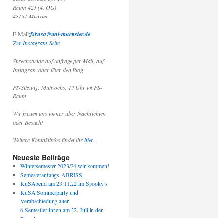
Raum 421 (4. OG)
48151 Münster
E-Mail:
fskusa@uni-muenster.de
Zur Instagram-Seite
Sprechstunde auf Anfrage per Mail, auf
Instagram oder über den Blog
FS-Sitzung: Mittwochs, 19 Uhr im FS-
Raum
Wir freuen uns immer über Nachrichten
oder Besuch!
Weitere Kontaktinfos findet ihr
hier
.
Neueste Beiträge
Wintersemester 2023/24 wir kommen!
Semesteranfangs-ABRISS
KuSAbend am 23.11.22 im Spooky’s
KuSA Sommerparty und
Verabschiedung aller
6.Semestler:innen am 22. Juli in der