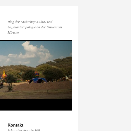
Blog der Fachschaft Kultur- und
Sozialanthropologie an der Universität
Münster
Kontakt
Scharnhorststraße 100