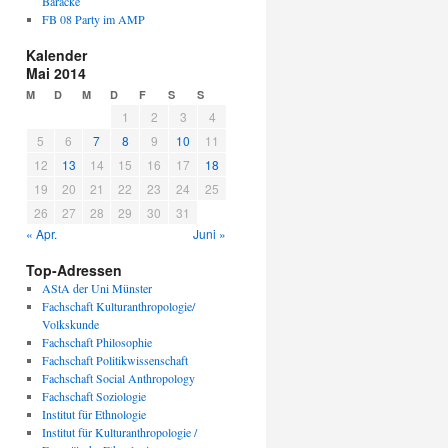
Baracke
FB 08 Party im AMP
Kalender
Mai 2014
M
D
M
D
F
S
S
1
2
3
4
5
6
7
8
9
10
11
12
13
14
15
16
17
18
19
20
21
22
23
24
25
26
27
28
29
30
31
« Apr.
Juni »
Top-Adressen
AStA der Uni Münster
Fachschaft Kulturanthropologie/
Volkskunde
Fachschaft Philosophie
Fachschaft Politikwissenschaft
Fachschaft Social Anthropology
Fachschaft Soziologie
Institut für Ethnologie
Institut für Kulturanthropologie /